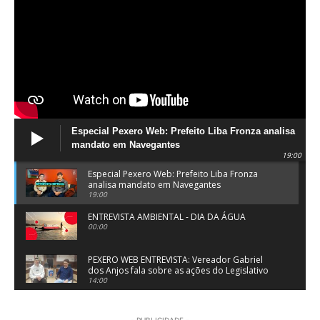
Especial Pexero Web: Prefeito Liba Fronza analisa
mandato em Navegantes
19:00
Especial Pexero Web: Prefeito Liba Fronza
analisa mandato em Navegantes
19:00
ENTREVISTA AMBIENTAL - DIA DA ÁGUA
00:00
PEXERO WEB ENTREVISTA: Vereador Gabriel
dos Anjos fala sobre as ações do Legislativo
de Navegantes
14:00
PEXERO WEB ENTREVISTA: Pe. Josué Souza fala
sobre a Festa do Divino Espírito Santo em
- PUBLICIDADE -