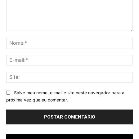
Comentário:
No
E-
mai
Sit
Salve meu nome, e-mail e site neste navegador para a
próxima vez que eu comentar.