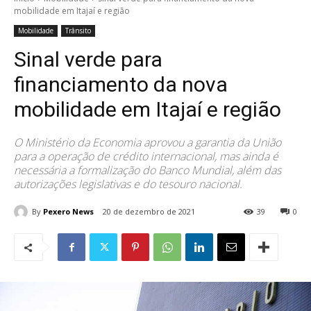
mobilidade em Itajaí e região
Mobilidade
Trânsito
Sinal verde para
financiamento da nova
mobilidade em Itajaí e região
O Ministério da Economia aprovou a garantia da União
para a operação de crédito internacional, mas ainda é
necessária a formalização do Banco Mundial, além das
autorizações legislativas e do tesouro nacional.
By
Pexero News
20 de dezembro de 2021
39
0