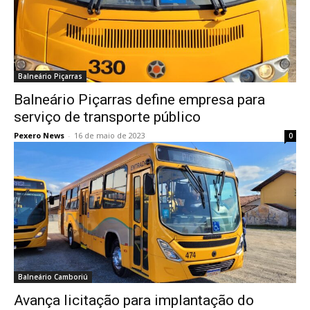
Balneário Piçarras
Balneário Piçarras define empresa para
serviço de transporte público
Pexero News
-
16 de maio de 2023
0
Balneário Camboriú
Avança licitação para implantação do