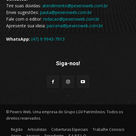
Tire suas dúvidas:
atendimento@pexeroweb.com.br
Envie sugestões:
pauta@pexeroweb.com.br
Fale com o editor:
redacao@pexeroweb.com.br
Apresente sua ideia:
parceria@pexeroweb.com.br
WhatsApp:
(47) 9 9943-7913
Siga-nos!
© Pexero Web. Uma empresa do Grupo LGV Patrimônios. Todos os
direitos reservados.
Região
Articulistas
Coberturas Especiais
Trabalhe Conosco
Apoie
Anuncie
Expediente
F.A.R.E.L.O.