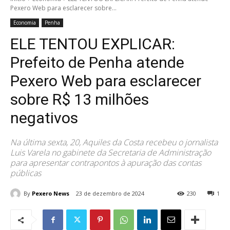
Pexero Web para esclarecer sobre...
Economia
Penha
ELE TENTOU EXPLICAR:
Prefeito de Penha atende
Pexero Web para esclarecer
sobre R$ 13 milhões
negativos
Na última sexta, 20, Aquiles da Costa recebeu o jornalista
Luis Varela no gabinete da Secretaria de Administração
para apresentar contrapontos à apuração das contas
públicas
By
Pexero News
23 de dezembro de 2024
230
1