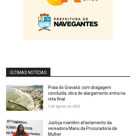
02:50
Cobertura Especial: Juca Martins representa
Prefeitura de Florianópolis durante Conecta
Mind
03:12
Cobertura Especial: Educador físico Felipe
Oliveira fala sobre a sociedade do cansaço
04:04
Cobertura Especial: Advogada Vanessa
Monteiro alerta o registro de marcas e
patentes
04:15
ÚLTIMAS NOTÍCIAS
Praia do Gravatá: com dragagem
concluída, obra de alargamento entra na
reta final
5 de agosto de 2026
Justiça mantém afastamento da
vereadora Manu da Procuradoria da
Mulher