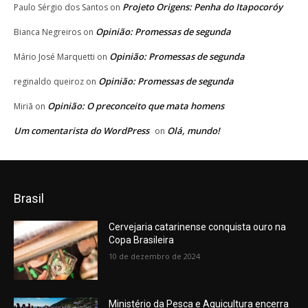
Projeto Origens: Penha do Itapocoróy
Paulo Sérgio dos Santos
on
Opinião: Promessas de segunda
Bianca Negreiros
on
Opinião: Promessas de segunda
Mário José Marquetti
on
Opinião: Promessas de segunda
reginaldo queiroz
on
Opinião: O preconceito que mata homens
Miriã
on
Um comentarista do WordPress
Olá, mundo!
on
Brasil
Cervejaria catarinense conquista ouro na
Copa Brasileira
10 de dezembro de 2024
Ministério da Pesca e Aquicultura encerra