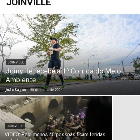
JOINVILLE
JOINVILLE
Joinville recebe a 1ª Corrida do Meio
Ambiente
João Sagas
-
30 de maio de 2024
JOINVILLE
VÍDEO: Pelo menos 40 pessoas ficam feridas