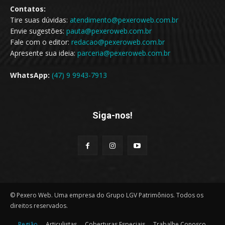
Contatos:
Tire suas dúvidas:
atendimento@pexeroweb.com.br
Envie sugestões:
pauta@pexeroweb.com.br
Fale com o editor:
redacao@pexeroweb.com.br
Apresente sua ideia:
parceria@pexeroweb.com.br
WhatsApp:
(47) 9 9943-7913
Siga-nos!
© Pexero Web. Uma empresa do Grupo LGV Patrimônios. Todos os
direitos reservados.
Região
Articulistas
Coberturas Especiais
Trabalhe Conosco