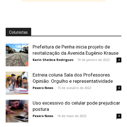
Cobertura Especial: Advogada Vanessa
Monteiro alerta o registro de marcas e
patentes
04:15
Colunistas
Prefeitura de Penha inicia projeto de
revitalização da Avenida Eugênio Krause
Karin Sheibra Rodrigues
-
19 de janeiro de 2023
0
Estreia coluna Sala dos Professores
Opinião: Orgulho e representatividade
Pexero News
-
15 de outubro de 2022
0
Uso excessivo do celular pode prejudicar
postura
Pexero News
-
16 de maio de 2022
0