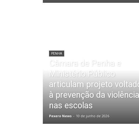
PENHA
Câmara de Penha e
Ministério Público
articulam projeto voltad
à prevenção da violênci
nas escolas
Pexero News
-
10 de junho de 2026