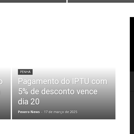
PENHA
o
Pagamento do IPTU com
a
5% de desconto vence
dia 20
Pexero News
-
17 de março de 2025