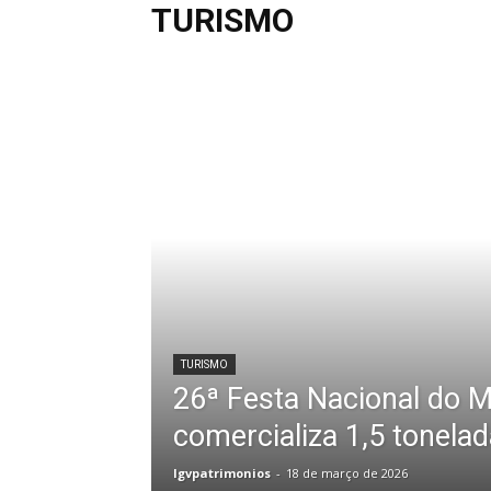
TURISMO
TURISMO
26ª Festa Nacional do M
comercializa 1,5 tonela
lgvpatrimonios
-
18 de março de 2026