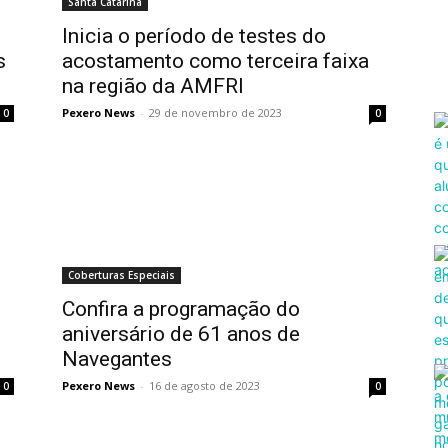
Santa Catarina
Inicia o período de testes do
s
acostamento como terceira faixa
na região da AMFRI
Pexero News
-
29 de novembro de 2023
0
0
Coberturas Especiais
Confira a programação do
aniversário de 61 anos de
Navegantes
Pexero News
-
16 de agosto de 2023
0
0