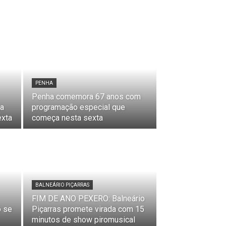
PENHA
Penha comemora 67 anos com
ta
programação especial que
exta
começa nesta sexta
BALNEÁRIO PIÇARRAS
FIM DE ANO PEXERO: Balneário
o se
Piçarras promete virada com 15
minutos de show piromusical