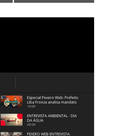
Especial Pexero Web: Prefeito
Liba Fronza analisa mandato
em Navegantes
19:00
ENTREVISTA AMBIENTAL - DIA
DA ÁGUA
00:00
PEXERO WEB ENTREVISTA: