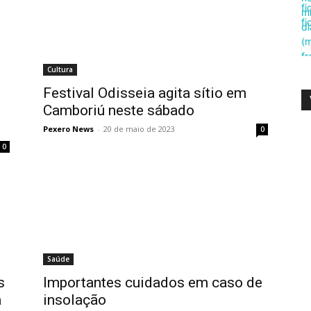
Cultura
Festival Odisseia agita sítio em
Camboriú neste sábado
Pexero News
-
20 de maio de 2023
0
0
Saúde
s
Importantes cuidados em caso de
a
insolação