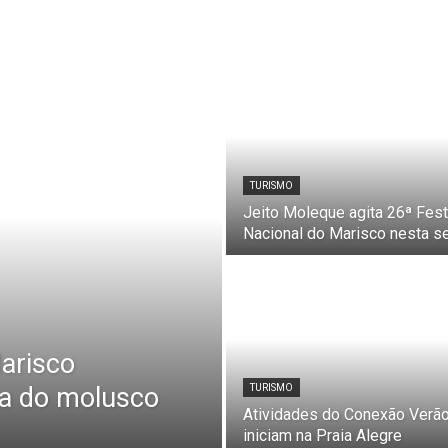
TURISMO
Jeito Moleque agita 26ª Fes
Nacional do Marisco nesta s
arisco
da do molusco
TURISMO
Atividades do Conexão Verã
iniciam na Praia Alegre