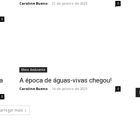
Caroline Bueno
-
21 de janeiro de 2023
0
0
Meio Ambiente
a
A época de águas-vivas chegou!
Caroline Bueno
-
16 de janeiro de 2023
0
0
arregar mais