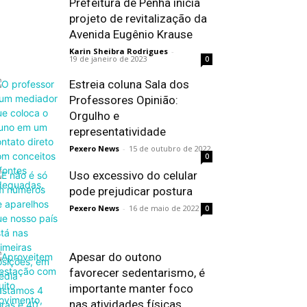
Prefeitura de Penha inicia
projeto de revitalização da
Avenida Eugênio Krause
Karin Sheibra Rodrigues
-
19 de janeiro de 2023
0
Estreia coluna Sala dos
Professores Opinião:
Orgulho e
representatividade
Pexero News
-
15 de outubro de 2022
0
Uso excessivo do celular
pode prejudicar postura
Pexero News
-
16 de maio de 2022
0
Apesar do outono
favorecer sedentarismo, é
importante manter foco
nas atividades físicas