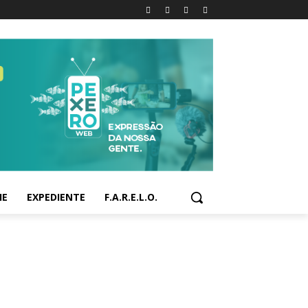
IE
EXPEDIENTE
F.A.R.E.L.O.