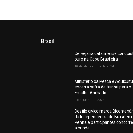
Brasil
Cervejaria catarinense conquis
ouro na Copa Brasileira
10 de dezembro de 2024
Ministério da Pesca e Aquicult
encerra safra de tainha para o
Emalhe Anilhado
4 de junho de 2024
Desfile cívico marca Bicentenár
da Independência do Brasil em
Penha e participantes concorr
a brinde