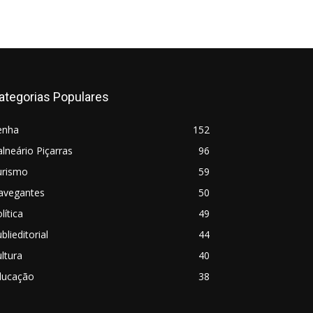
ategorias Populares
enha
152
lneário Piçarras
96
urismo
59
avegantes
50
lítica
49
blieditorial
44
ltura
40
ducação
38