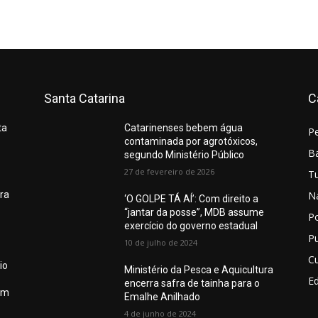
Santa Catarina
C
ta
Catarinenses bebem água
P
contaminada por agrotóxicos,
Ba
segundo Ministério Público
27 de fevereiro de 2026
T
N
ura
‘O GOLPE TÁ AÍ’: Com direito a
“jantar da posse”, MDB assume
Po
exercício do governo estadual
Pu
10 de julho de 2024
Cu
io
Ministério da Pesca e Aquicultura
E
encerra safra de tainha para o
em
Emalhe Anilhado
4 de junho de 2024