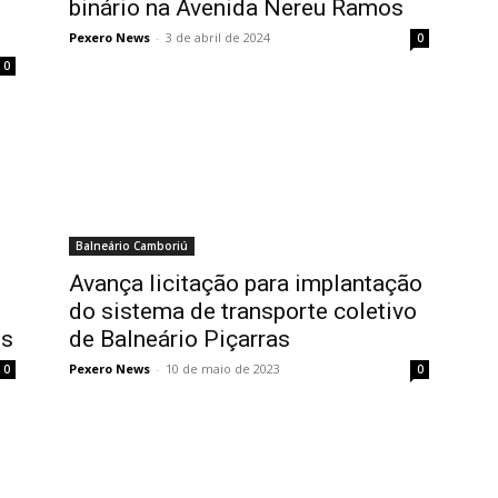
binário na Avenida Nereu Ramos
Pexero News
-
3 de abril de 2024
0
0
Balneário Camboriú
Avança licitação para implantação
do sistema de transporte coletivo
es
de Balneário Piçarras
Pexero News
-
10 de maio de 2023
0
0