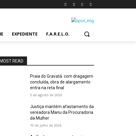
IE
EXPEDIENTE
F.A.R.E.L.O.
MOST READ
Praia do Gravatá: com dragagem
concluída, obra de alargamento
entra na reta final
5 de agosto de 2026
Justiça mantém afastamento da
vereadora Manu da Procuradoria
da Mulher
10 de julho de 2026