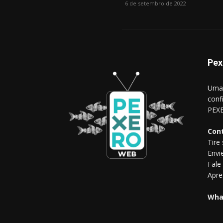
6 de setembro de 2022
Pex
Uma 
conf
PEXE
Con
Tire
Envi
Fale
Apre
Wha