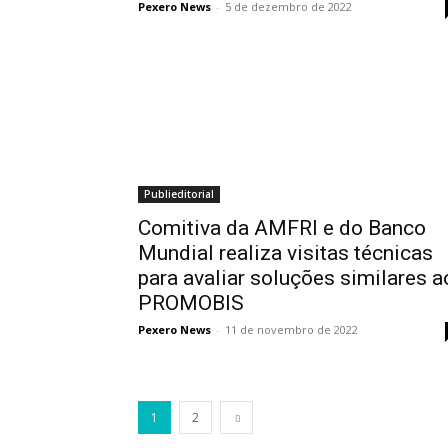
Pexero News
-
5 de dezembro de 2022
Publieditorial
Comitiva da AMFRI e do Banco
Mundial realiza visitas técnicas
para avaliar soluções similares a
PROMOBIS
Pexero News
-
11 de novembro de 2022
1
2