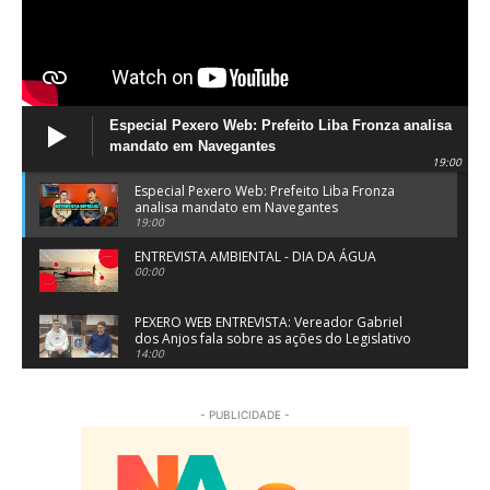
Especial Pexero Web: Prefeito Liba Fronza analisa
mandato em Navegantes
19:00
Especial Pexero Web: Prefeito Liba Fronza
analisa mandato em Navegantes
19:00
ENTREVISTA AMBIENTAL - DIA DA ÁGUA
00:00
PEXERO WEB ENTREVISTA: Vereador Gabriel
dos Anjos fala sobre as ações do Legislativo
de Navegantes
14:00
PEXERO WEB ENTREVISTA: Pe. Josué Souza fala
sobre a Festa do Divino Espírito Santo em
- PUBLICIDADE -
Penha
15:55
Dr. Virlei Primo Jr da LV Clínica Médica da
Família fala sobre especialidade medicina da
família
05:47