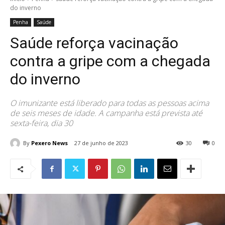
do inverno
Penha
Saúde
Saúde reforça vacinação
contra a gripe com a chegada
do inverno
O imunizante está liberado para todas as pessoas acima
de seis meses de idade. A campanha está prevista até
sexta-feira, dia 30
By
Pexero News
27 de junho de 2023
30
0