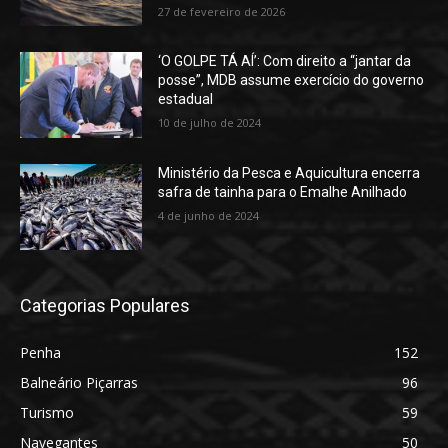
27 de fevereiro de 2026
‘O GOLPE TÁ AÍ’: Com direito a “jantar da
posse”, MDB assume exercício do governo
estadual
10 de julho de 2024
Ministério da Pesca e Aquicultura encerra
safra de tainha para o Emalhe Anilhado
4 de junho de 2024
Categorias Populares
Penha
152
Balneário Piçarras
96
Turismo
59
Navegantes
50