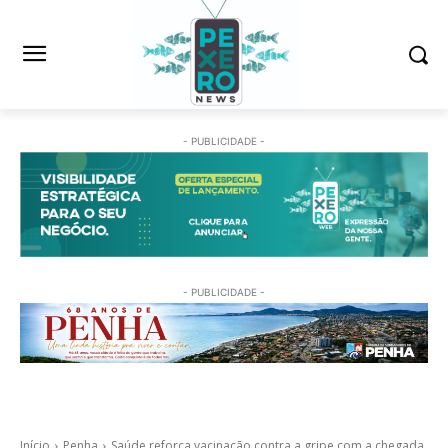
- PUBLICIDADE -
- PUBLICIDADE -
Início
Penha
Saúde reforça vacinação contra a gripe com a chegada