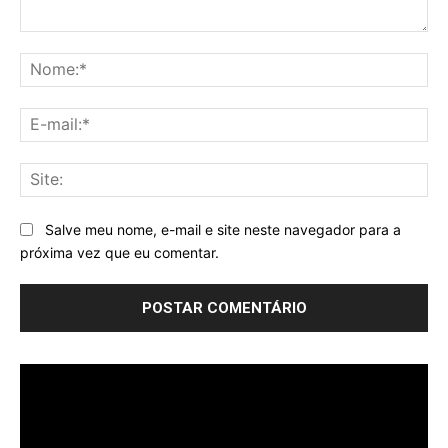
Comentário:
No
E-
mai
Sit
Salve meu nome, e-mail e site neste navegador para a
próxima vez que eu comentar.