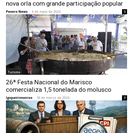
nova orla com grande participação popular
Pexero News
-
6 de maio de 2026
0
Turismo
26ª Festa Nacional do Marisco
comercializa 1,5 tonelada do molusco
lgvpatrimonios
-
18 de março de 2026
0