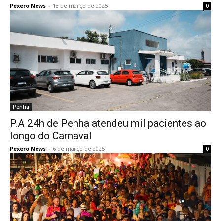
Pexero News
-
13 de março de 2025
0
Penha
P.A 24h de Penha atendeu mil pacientes ao
longo do Carnaval
Pexero News
-
6 de março de 2025
0