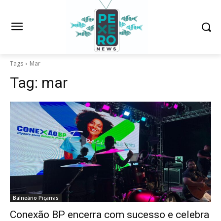
Tags
Mar
Tag:
mar
Balneário Piçarras
Conexão BP encerra com sucesso e celebra