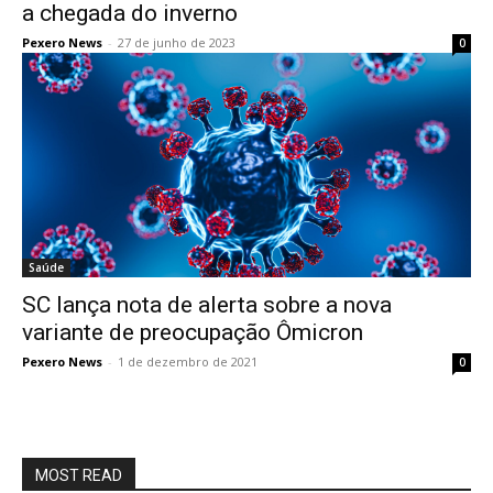
a chegada do inverno
Pexero News
-
27 de junho de 2023
0
Saúde
SC lança nota de alerta sobre a nova
variante de preocupação Ômicron
Pexero News
-
1 de dezembro de 2021
0
MOST READ