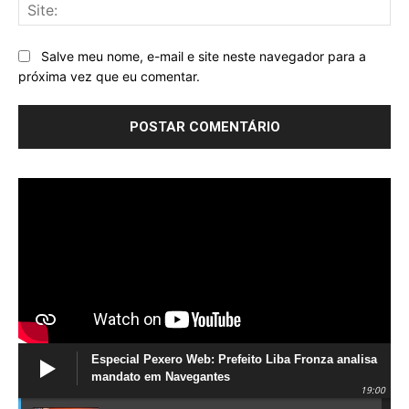
Sit
Salve meu nome, e-mail e site neste navegador para a
próxima vez que eu comentar.
Especial Pexero Web: Prefeito Liba Fronza analisa
mandato em Navegantes
19:00