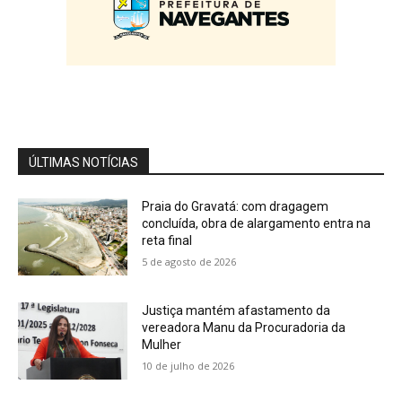
Mind
03:12
Cobertura Especial: Educador físico Felipe
Oliveira fala sobre a sociedade do cansaço
04:04
Cobertura Especial: Advogada Vanessa
Monteiro alerta o registro de marcas e
patentes
04:15
ÚLTIMAS NOTÍCIAS
Praia do Gravatá: com dragagem
concluída, obra de alargamento entra na
reta final
5 de agosto de 2026
Justiça mantém afastamento da
vereadora Manu da Procuradoria da
Mulher
10 de julho de 2026