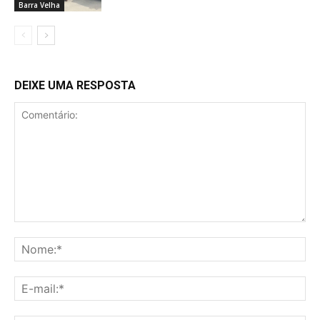
Barra Velha
DEIXE UMA RESPOSTA
Comentário:
No
E-
mai