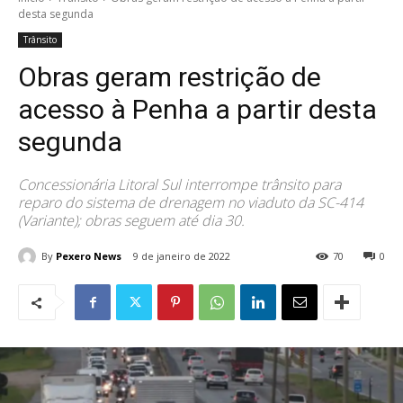
desta segunda
Trânsito
Obras geram restrição de
acesso à Penha a partir desta
segunda
Concessionária Litoral Sul interrompe trânsito para
reparo do sistema de drenagem no viaduto da SC-414
(Variante); obras seguem até dia 30.
By
Pexero News
9 de janeiro de 2022
70
0