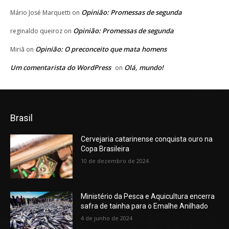
Opinião: Promessas de segunda
Mário José Marquetti
on
Opinião: Promessas de segunda
reginaldo queiroz
on
Opinião: O preconceito que mata homens
Miriã
on
Um comentarista do WordPress
Olá, mundo!
on
Brasil
Cervejaria catarinense conquista ouro na
Copa Brasileira
10 de dezembro de 2024
Ministério da Pesca e Aquicultura encerra
safra de tainha para o Emalhe Anilhado
4 de junho de 2024