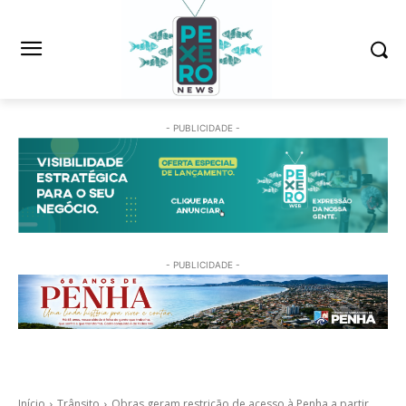
- PUBLICIDADE -
- PUBLICIDADE -
Início
Trânsito
Obras geram restrição de acesso à Penha a partir