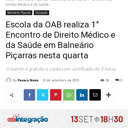
Direito Médico e da Saúde...
Balneário Piçarras
Educação
Escola da OAB realiza 1°
Encontro de Direito Médico e
da Saúde em Balneário
Piçarras nesta quarta
O evento é gratuito e conta com certificado de 4 horas.
By
Pexero News
13 de setembro de 2023
28
0