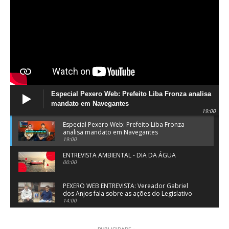
Especial Pexero Web: Prefeito Liba Fronza analisa
mandato em Navegantes
19:00
Especial Pexero Web: Prefeito Liba Fronza
analisa mandato em Navegantes
19:00
ENTREVISTA AMBIENTAL - DIA DA ÁGUA
00:00
PEXERO WEB ENTREVISTA: Vereador Gabriel
dos Anjos fala sobre as ações do Legislativo
de Navegantes
14:00
PEXERO WEB ENTREVISTA: Pe. Josué Souza fala
sobre a Festa do Divino Espírito Santo em