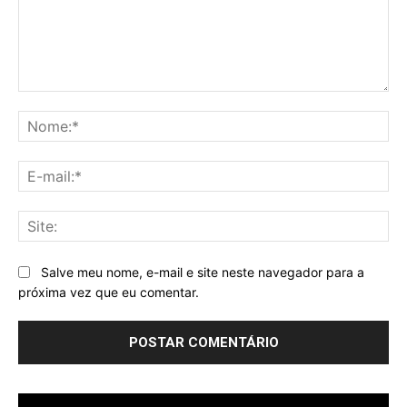
Comentário:
No
E-
mai
Sit
Salve meu nome, e-mail e site neste navegador para a
próxima vez que eu comentar.