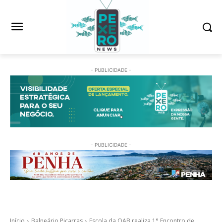
- PUBLICIDADE -
- PUBLICIDADE -
Início
Balneário Piçarras
Escola da OAB realiza 1° Encontro de