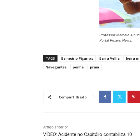
Professor Marcelo Albuq
Portal Pexero News.
TAGS
Balneário Piçarras
Barra Velha
beira m
Navegantes
penha
praia
Compartilhado
Artigo anterior
VÍDEO: Acidente no Capitólio contabiliza 10