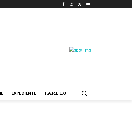
IE
EXPEDIENTE
F.A.R.E.L.O.