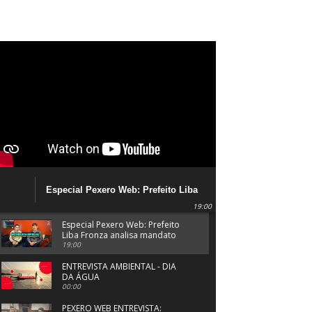
Especial Pexero Web: Prefeito Liba
Fronza analisa mandato em
19:00
Navegantes
Especial Pexero Web: Prefeito
Liba Fronza analisa mandato
em Navegantes
19:00
ENTREVISTA AMBIENTAL - DIA
DA ÁGUA
00:00
PEXERO WEB ENTREVISTA: