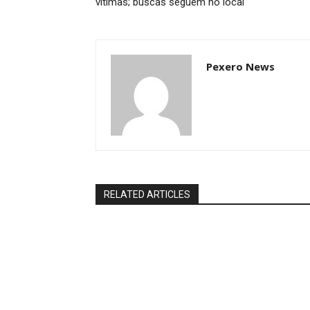
vítimas; buscas seguem no local
Pexero News
RELATED ARTICLES