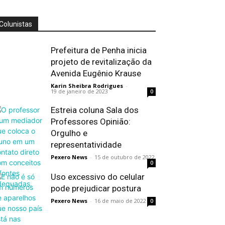
Colunistas
Prefeitura de Penha inicia
projeto de revitalização da
Avenida Eugênio Krause
Karin Sheibra Rodrigues
-
19 de janeiro de 2023
0
Estreia coluna Sala dos
Professores Opinião:
Orgulho e
representatividade
Pexero News
-
15 de outubro de 2022
0
Uso excessivo do celular
pode prejudicar postura
Pexero News
-
16 de maio de 2022
0