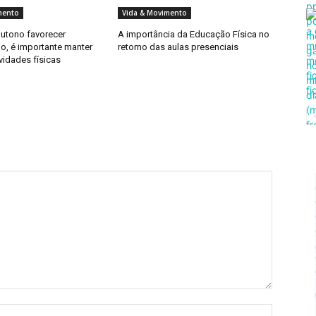
mento
Vida & Movimento
utono favorecer
A importância da Educação Física no
o, é importante manter
retorno das aulas presenciais
vidades físicas
Nome:*