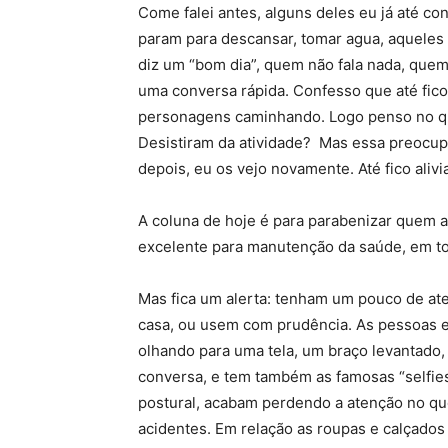
Come falei antes, alguns deles eu já até co
param para descansar, tomar agua, aquele
diz um “bom dia”, quem não fala nada, que
uma conversa rápida. Confesso que até fic
personagens caminhando. Logo penso no qu
Desistiram da atividade? Mas essa preocup
depois, eu os vejo novamente. Até fico alivi
A coluna de hoje é para parabenizar quem ad
excelente para manutenção da saúde, em t
Mas fica um alerta: tenham um pouco de at
casa, ou usem com prudência. As pessoas 
olhando para uma tela, um braço levantado,
conversa, e tem também as famosas “selfies
postural, acabam perdendo a atenção no qu
acidentes. Em relação as roupas e calçados