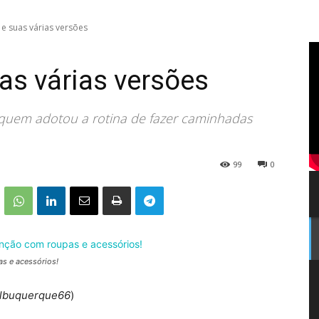
e suas várias versões
as várias versões
 quem adotou a rotina de fazer caminhadas
99
0
s e acessórios!
lbuquerque66
)