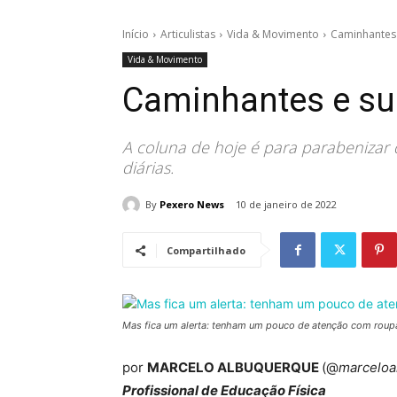
Início
Articulistas
Vida & Movimento
Caminhantes 
Vida & Movimento
Caminhantes e su
A coluna de hoje é para parabenizar
diárias.
By
Pexero News
10 de janeiro de 2022
Compartilhado
Mas fica um alerta: tenham um pouco de atenção com roupa
por
MARCELO ALBUQUERQUE
(@
marceloa
Profissional de Educação Física