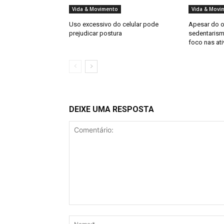
Vida & Movimento
Vida & Movi
Uso excessivo do celular pode
Apesar do o
prejudicar postura
sedentarism
foco nas ati
DEIXE UMA RESPOSTA
Comentário: