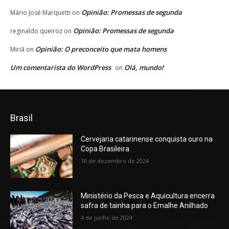
Opinião: Promessas de segunda
Mário José Marquetti
on
Opinião: Promessas de segunda
reginaldo queiroz
on
Opinião: O preconceito que mata homens
Miriã
on
Um comentarista do WordPress
Olá, mundo!
on
Brasil
Cervejaria catarinense conquista ouro na
Copa Brasileira
10 de dezembro de 2024
Ministério da Pesca e Aquicultura encerra
safra de tainha para o Emalhe Anilhado
4 de junho de 2024