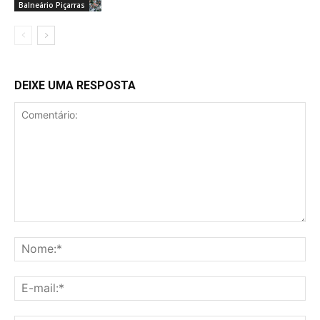
Balneário Piçarras
DEIXE UMA RESPOSTA
Comentário:
No
E-
mai