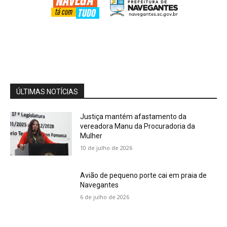
Mind
03:12
Cobertura Especial: Educador físico Felipe
Oliveira fala sobre a sociedade do cansaço
04:04
Cobertura Especial: Advogada Vanessa
Monteiro alerta o registro de marcas e
patentes
04:15
ÚLTIMAS NOTÍCIAS
Justiça mantém afastamento da
vereadora Manu da Procuradoria da
Mulher
10 de julho de 2026
Avião de pequeno porte cai em praia de
Navegantes
6 de julho de 2026