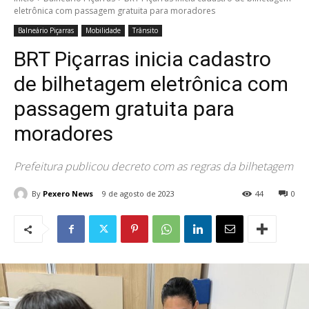
eletrônica com passagem gratuita para moradores
Balneário Piçarras
Mobilidade
Trânsito
BRT Piçarras inicia cadastro
de bilhetagem eletrônica com
passagem gratuita para
moradores
Prefeitura publicou decreto com as regras da bilhetagem
By
Pexero News
9 de agosto de 2023
44
0