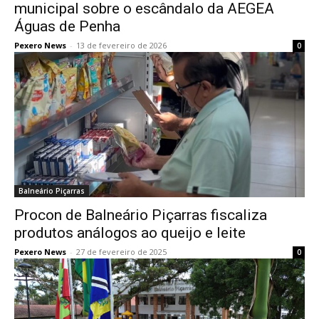
municipal sobre o escândalo da AEGEA
Águas de Penha
Pexero News
-
13 de fevereiro de 2026
0
Balneário Piçarras
Procon de Balneário Piçarras fiscaliza
produtos análogos ao queijo e leite
Pexero News
-
27 de fevereiro de 2025
0