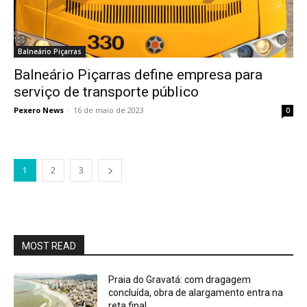
Balneário Piçarras
Balneário Piçarras define empresa para
serviço de transporte público
Pexero News
-
16 de maio de 2023
0
1
2
3
MOST READ
Praia do Gravatá: com dragagem
concluída, obra de alargamento entra na
reta final