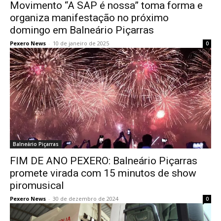
Movimento “A SAP é nossa” toma forma e
organiza manifestação no próximo
domingo em Balneário Piçarras
Pexero News
-
10 de janeiro de 2025
0
Balneário Piçarras
FIM DE ANO PEXERO: Balneário Piçarras
promete virada com 15 minutos de show
piromusical
Pexero News
-
30 de dezembro de 2024
0