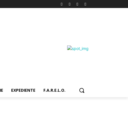
IE
EXPEDIENTE
F.A.R.E.L.O.