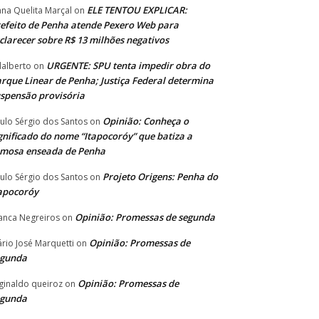
ELE TENTOU EXPLICAR:
ana Quelita Marçal
on
efeito de Penha atende Pexero Web para
clarecer sobre R$ 13 milhões negativos
URGENTE: SPU tenta impedir obra do
alberto
on
rque Linear de Penha; Justiça Federal determina
spensão provisória
Opinião: Conheça o
ulo Sérgio dos Santos
on
gnificado do nome “Itapocoróy” que batiza a
amosa enseada de Penha
Projeto Origens: Penha do
ulo Sérgio dos Santos
on
apocoróy
Opinião: Promessas de segunda
anca Negreiros
on
Opinião: Promessas de
rio José Marquetti
on
egunda
Opinião: Promessas de
ginaldo queiroz
on
egunda