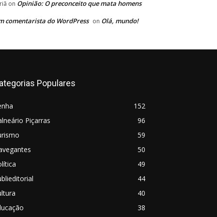
Opinião: O preconceito que mata homens
riã
on
m comentarista do WordPress
Olá, mundo!
on
ategorias Populares
enha
152
lneário Piçarras
96
urismo
59
avegantes
50
lítica
49
blieditorial
44
ltura
40
ducação
38