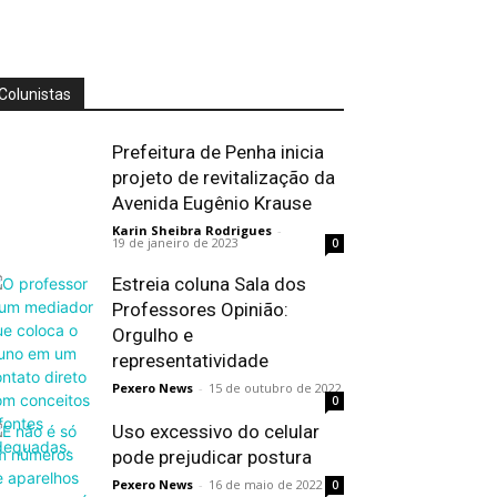
Colunistas
Prefeitura de Penha inicia
projeto de revitalização da
Avenida Eugênio Krause
Karin Sheibra Rodrigues
-
19 de janeiro de 2023
0
Estreia coluna Sala dos
Professores Opinião:
Orgulho e
representatividade
Pexero News
-
15 de outubro de 2022
0
Uso excessivo do celular
pode prejudicar postura
Pexero News
-
16 de maio de 2022
0