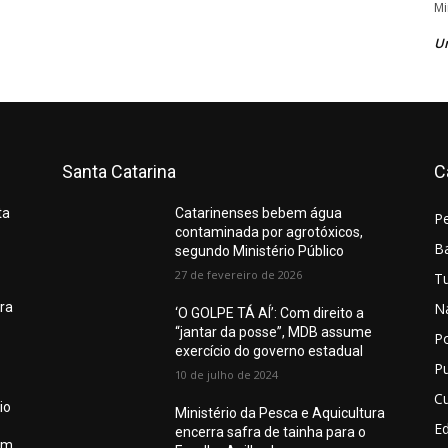
Mi
U
Santa Catarina
C
ta
Catarinenses bebem água
P
contaminada por agrotóxicos,
Ba
segundo Ministério Público
27 de fevereiro de 2026
T
N
ura
‘O GOLPE TÁ AÍ’: Com direito a
“jantar da posse”, MDB assume
Po
exercício do governo estadual
Pu
10 de julho de 2024
Cu
io
Ministério da Pesca e Aquicultura
E
encerra safra de tainha para o
em