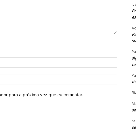
Iv
Pr
es
Ad
Pa
su
Nome:*
Pa
si
E-
f
mail:*
Pa
Site:
It
Bi
ador para a próxima vez que eu comentar.
Má
s
re
s