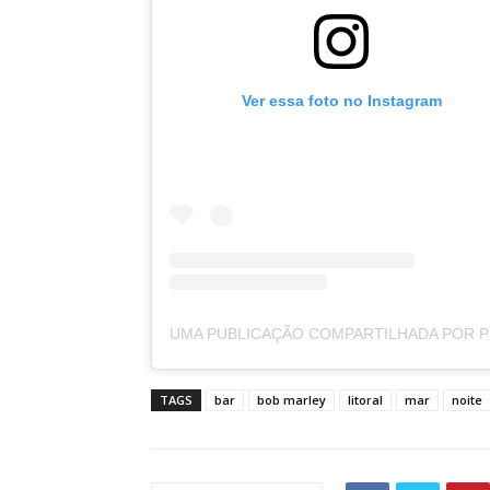
Ver essa foto no Instagram
UMA 
TAGS
bar
bob marley
litoral
mar
noite