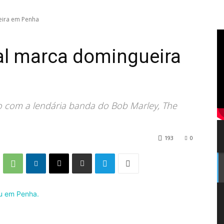
eira em Penha
al marca domingueira
o com a lendária banda do Bob Marley, The
193
0