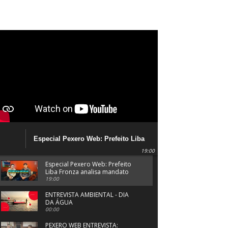
Especial Pexero Web: Prefeito Liba
Fronza analisa mandato em
19:00
Navegantes
Especial Pexero Web: Prefeito
Liba Fronza analisa mandato
em Navegantes
19:00
ENTREVISTA AMBIENTAL - DIA
DA ÁGUA
00:00
PEXERO WEB ENTREVISTA: