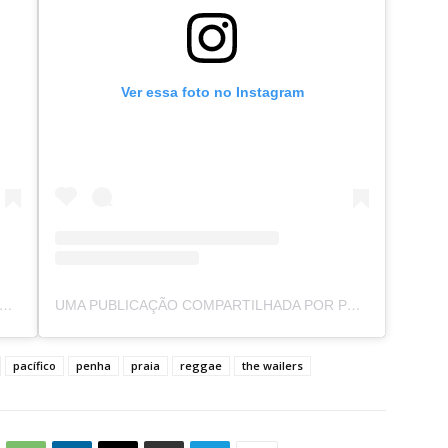
Ver essa foto no Instagram
PUBLICAÇÃO COMPARTILHADA POR PEXERO WEB (@PEXEROWEB)
UMA PUBLICAÇÃO COMPARTILHADA POR PEXERO WEB (@PEXEROWEB)
pacífico
penha
praia
reggae
the wailers