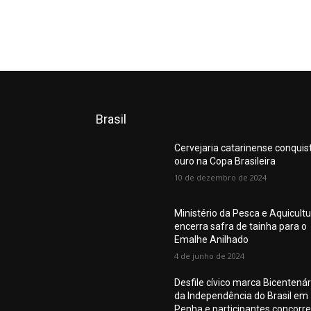
Brasil
Cervejaria catarinense conquis
ouro na Copa Brasileira
10 de dezembro de 2024
Ministério da Pesca e Aquicult
encerra safra de tainha para o
Emalhe Anilhado
4 de junho de 2024
Desfile cívico marca Bicentenár
da Independência do Brasil em
Penha e participantes concorr