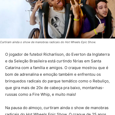
Curtiram ainda o show de manobras radicais do Hot Wheels Epic Show.
O jogador de futebol Richarlison, do Everton da Inglaterra
e da Seleção Brasileira está curtindo férias em Santa
Catarina com a família e amigos. O craque mostrou que é
bom de adrenalina e emoção também e enfrentou os
brinquedos radicais do parque temático como o Rebuliço,
que gira mais de 20x de cabeça pra baixo, montanhas-
russas como a Fire Whip, e muito mais!
Na pausa do almoço, curtiram ainda o show de manobras
radicais do Hot Wheels Epic Show. O craque de 25 anos