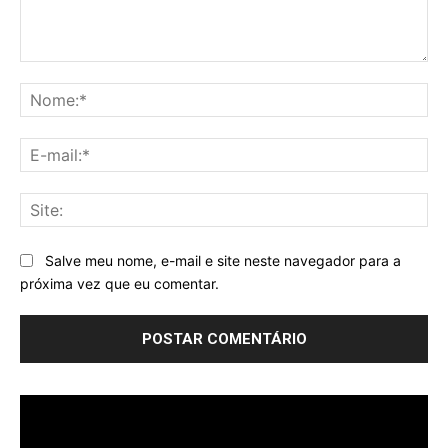
Comentário:
No
E-
mai
Sit
Salve meu nome, e-mail e site neste navegador para a
próxima vez que eu comentar.