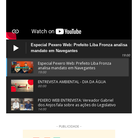
Especial Pexero Web: Prefeito Liba Fronza analisa
mandato em Navegantes
19:00
Especial Pexero Web: Prefeito Liba Fronza
analisa mandato em Navegantes
19:00
ENTREVISTA AMBIENTAL - DIA DA ÁGUA
00:00
PEXERO WEB ENTREVISTA: Vereador Gabriel
dos Anjos fala sobre as ações do Legislativo
de Navegantes
14:00
PEXERO WEB ENTREVISTA: Pe. Josué Souza fala
sobre a Festa do Divino Espírito Santo em
- PUBLICIDADE -
Penha
15:55
Dr. Virlei Primo Jr da LV Clínica Médica da