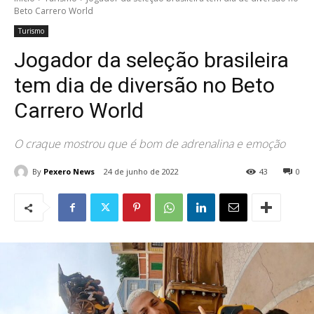
Beto Carrero World
Turismo
Jogador da seleção brasileira
tem dia de diversão no Beto
Carrero World
O craque mostrou que é bom de adrenalina e emoção
By
Pexero News
24 de junho de 2022
43
0