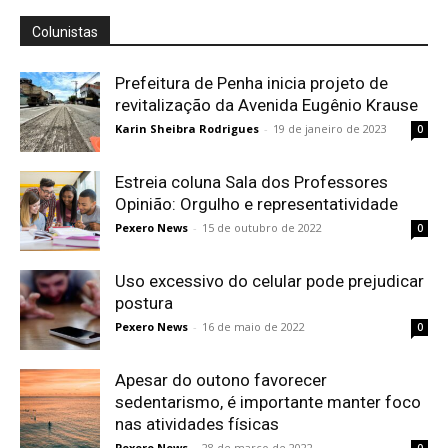
Colunistas
Prefeitura de Penha inicia projeto de
revitalização da Avenida Eugênio Krause
Karin Sheibra Rodrigues
-
19 de janeiro de 2023
0
Estreia coluna Sala dos Professores
Opinião: Orgulho e representatividade
Pexero News
-
15 de outubro de 2022
0
Uso excessivo do celular pode prejudicar
postura
Pexero News
-
16 de maio de 2022
0
Apesar do outono favorecer
sedentarismo, é importante manter foco
nas atividades físicas
Pexero News
-
28 de março de 2022