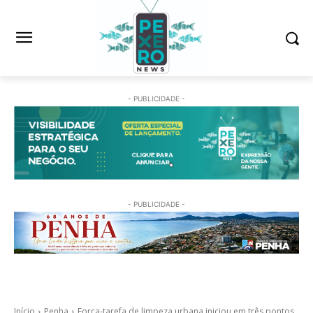
- PUBLICIDADE -
- PUBLICIDADE -
Início
Penha
Força-tarefa de limpeza urbana iniciou em três pontos