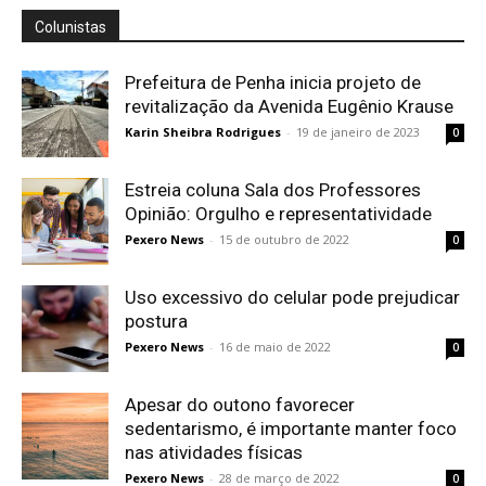
Colunistas
Prefeitura de Penha inicia projeto de
revitalização da Avenida Eugênio Krause
Karin Sheibra Rodrigues
-
19 de janeiro de 2023
0
Estreia coluna Sala dos Professores
Opinião: Orgulho e representatividade
Pexero News
-
15 de outubro de 2022
0
Uso excessivo do celular pode prejudicar
postura
Pexero News
-
16 de maio de 2022
0
Apesar do outono favorecer
sedentarismo, é importante manter foco
nas atividades físicas
Pexero News
-
28 de março de 2022
0