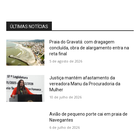
Cobertura Especial: Advogada Vanessa
Monteiro alerta o registro de marcas e
patentes
04:15
ÚLTIMAS NOTÍCIAS
Praia do Gravatá: com dragagem
concluída, obra de alargamento entra na
reta final
5 de agosto de 2026
Justiça mantém afastamento da
vereadora Manu da Procuradoria da
Mulher
10 de julho de 2026
Avião de pequeno porte cai em praia de
Navegantes
6 de julho de 2026