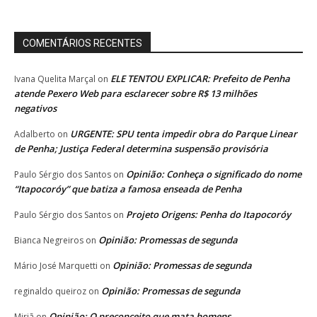
COMENTÁRIOS RECENTES
ELE TENTOU EXPLICAR: Prefeito de Penha
Ivana Quelita Marçal
on
atende Pexero Web para esclarecer sobre R$ 13 milhões
negativos
URGENTE: SPU tenta impedir obra do Parque Linear
Adalberto
on
de Penha; Justiça Federal determina suspensão provisória
Opinião: Conheça o significado do nome
Paulo Sérgio dos Santos
on
“Itapocoróy” que batiza a famosa enseada de Penha
Projeto Origens: Penha do Itapocoróy
Paulo Sérgio dos Santos
on
Opinião: Promessas de segunda
Bianca Negreiros
on
Opinião: Promessas de segunda
Mário José Marquetti
on
Opinião: Promessas de segunda
reginaldo queiroz
on
Opinião: O preconceito que mata homens
Miriã
on