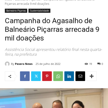
Piçarras arrecada 9 mil doações
Balneário Piçarras
Sustentabilidade
Campanha do Agasalho de
Balneário Piçarras arrecada 9
mil doações
Assistência Social apresentou relatório final nesta quarta-
feira, na prefeitura
By
Pexero News
25 de julho de 2022
19
0