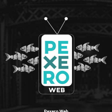
Pexero Web