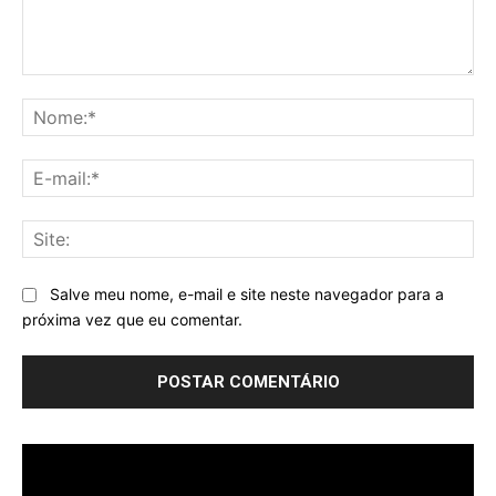
Comentário:
No
E-
mai
Sit
Salve meu nome, e-mail e site neste navegador para a
próxima vez que eu comentar.