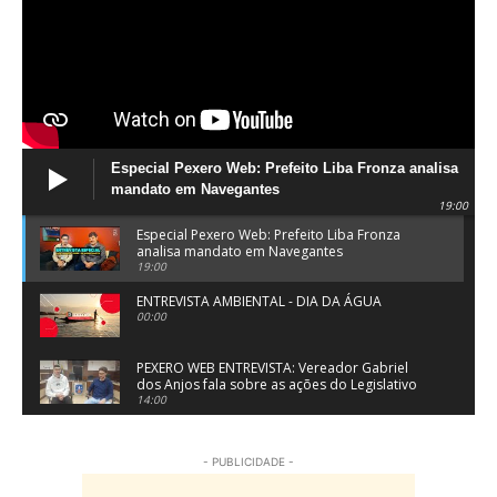
Especial Pexero Web: Prefeito Liba Fronza analisa
mandato em Navegantes
19:00
Especial Pexero Web: Prefeito Liba Fronza
analisa mandato em Navegantes
19:00
ENTREVISTA AMBIENTAL - DIA DA ÁGUA
00:00
PEXERO WEB ENTREVISTA: Vereador Gabriel
dos Anjos fala sobre as ações do Legislativo
de Navegantes
14:00
PEXERO WEB ENTREVISTA: Pe. Josué Souza fala
sobre a Festa do Divino Espírito Santo em
- PUBLICIDADE -
Penha
15:55