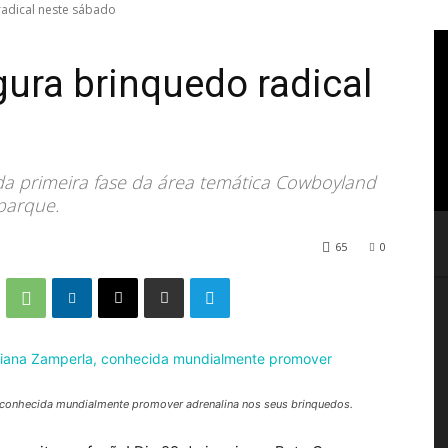
radical neste sábado
gura brinquedo radical
da primeira fase da área temática Cowboyland
parque.
65
0
, conhecida mundialmente promover adrenalina nos seus brinquedos.