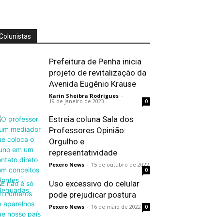
Colunistas
Prefeitura de Penha inicia
projeto de revitalização da
Avenida Eugênio Krause
Karin Sheibra Rodrigues
-
19 de janeiro de 2023
0
Estreia coluna Sala dos
Professores Opinião:
Orgulho e
representatividade
Pexero News
-
15 de outubro de 2022
0
Uso excessivo do celular
pode prejudicar postura
Pexero News
-
16 de maio de 2022
0