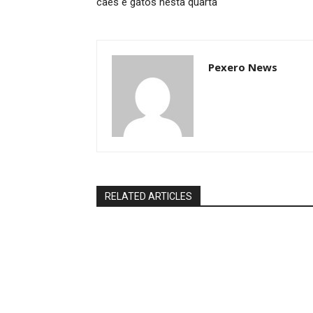
cães e gatos nesta quarta
Pexero News
RELATED ARTICLES