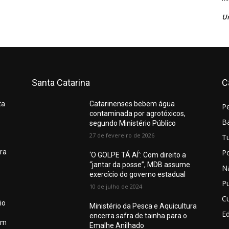
U
Santa Catarina
C
ta
Catarinenses bebem água
P
contaminada por agrotóxicos,
Ba
segundo Ministério Público
27 de fevereiro de 2026
T
Po
ura
‘O GOLPE TÁ AÍ’: Com direito a
“jantar da posse”, MDB assume
N
exercício do governo estadual
Pu
10 de julho de 2024
Cu
io
Ministério da Pesca e Aquicultura
E
encerra safra de tainha para o
em
Emalhe Anilhado