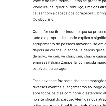
Você é do time radical? Então se prepare pa
World irá inaugurar o Rebuliço, uma das a
causar com a cabeça dos corajosos! O brinq
Cowboyland.
Quem for curtir o brinquedo que se prepare
tudo e o próprio dicionário explica o signif
agrupamento de pessoas movendo-se em de
depois na vertical, diagonal, e depois gira 
de novo, vê céu, vê chão, céu, chão e causa
empresa italiana Zamperla, conhecida mund
os níveis de coragem.
Essa novidade faz parte das comemorações
diversos eventos e lançamentos ao longo de
abre todos os dias com horário estendido a
no site oficial do parque. Além da nova atr
o Festival MasterChef Brasil Beto Carrero E