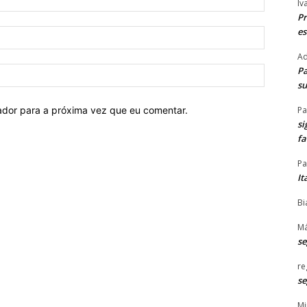
Iv
Pr
es
E-
mail:*
Ad
Pa
Site:
su
ador para a próxima vez que eu comentar.
Pa
si
f
Pa
It
Bi
Má
s
re
s
Mi