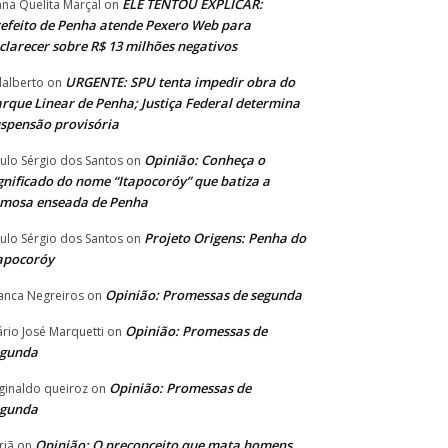
ELE TENTOU EXPLICAR:
ana Quelita Marçal
on
efeito de Penha atende Pexero Web para
clarecer sobre R$ 13 milhões negativos
URGENTE: SPU tenta impedir obra do
alberto
on
rque Linear de Penha; Justiça Federal determina
spensão provisória
Opinião: Conheça o
ulo Sérgio dos Santos
on
gnificado do nome “Itapocoróy” que batiza a
amosa enseada de Penha
Projeto Origens: Penha do
ulo Sérgio dos Santos
on
apocoróy
Opinião: Promessas de segunda
anca Negreiros
on
Opinião: Promessas de
rio José Marquetti
on
egunda
Opinião: Promessas de
ginaldo queiroz
on
egunda
Opinião: O preconceito que mata homens
riã
on