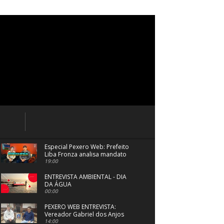
Especial Pexero Web: Prefeito
Liba Fronza analisa mandato
em Navegantes
19:00
ENTREVISTA AMBIENTAL - DIA
DA ÁGUA
00:00
PEXERO WEB ENTREVISTA:
Vereador Gabriel dos Anjos
fala sobre as ações do
14:00