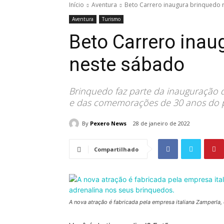
Início
Aventura
Beto Carrero inaugura brinquedo 
Aventura
Turismo
Beto Carrero inau
neste sábado
Brinquedo faz parte da inauguração 
e das comemorações de 30 anos do 
By
Pexero News
28 de janeiro de 2022
Compartilhado
A nova atração é fabricada pela empresa italiana Zamperla