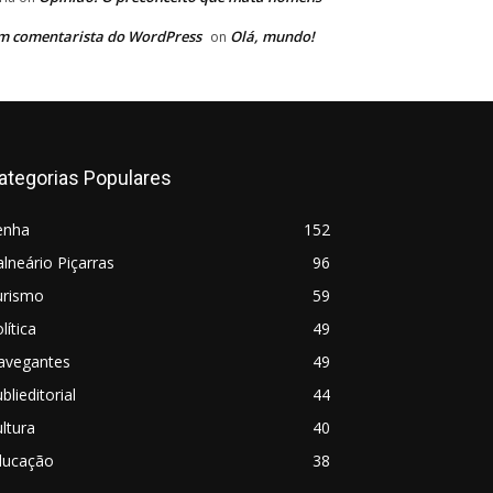
m comentarista do WordPress
Olá, mundo!
on
ategorias Populares
enha
152
lneário Piçarras
96
urismo
59
lítica
49
avegantes
49
blieditorial
44
ltura
40
ducação
38