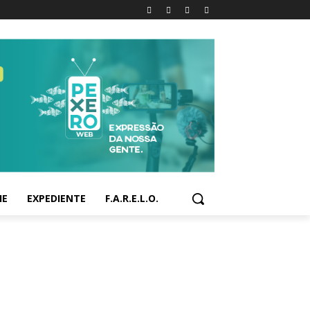
IE
EXPEDIENTE
F.A.R.E.L.O.