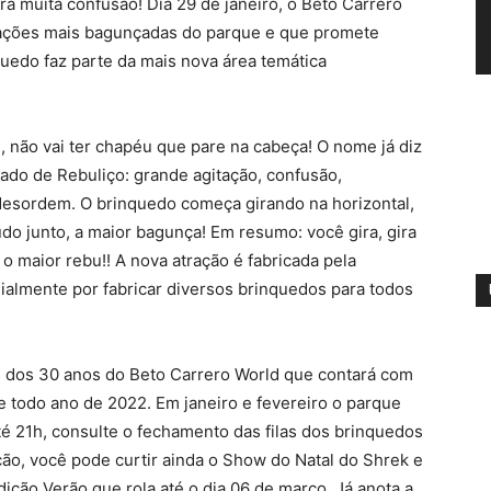
ra muita confusão! Dia 29 de janeiro, o Beto Carrero
trações mais bagunçadas do parque e que promete
uedo faz parte da mais nova área temática
, não vai ter chapéu que pare na cabeça! O nome já diz
icado de Rebuliço: grande agitação, confusão,
sordem. O brinquedo começa girando na horizontal,
tudo junto, a maior bagunça! Em resumo: você gira, gira
 o maior rebu!! A nova atração é fabricada pela
ialmente por fabricar diversos brinquedos para todos
 dos 30 anos do Beto Carrero World que contará com
 todo ano de 2022. Em janeiro e fevereiro o parque
té 21h, consulte o fechamento das filas dos brinquedos
ação, você pode curtir ainda o Show do Natal do Shrek e
dição Verão que rola até o dia 06 de março. Já anota a