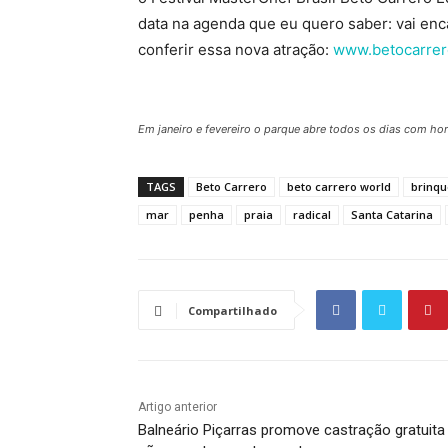
data na agenda que eu quero saber: vai enc
conferir essa nova atração:
www.betocarrer
Em janeiro e fevereiro o parque abre todos os dias com hor
TAGS
Beto Carrero
beto carrero world
brinq
mar
penha
praia
radical
Santa Catarina
Compartilhado
Artigo anterior
Balneário Piçarras promove castração gratuita