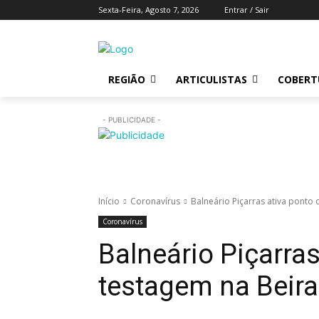
Sexta-Feira, Agosto 7, 2026
Entrar / Sair
REGIÃO
ARTICULISTAS
COBERTU
- PUBLICIDADE -
Início
Coronavírus
Balneário Piçarras ativa ponto
Coronavírus
Balneário Piçarras
testagem na Beir