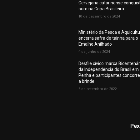
Cervejaria catarinense conquis
ouro na Copa Brasileira
10 de dezembro de 2024
Ministério da Pesca e Aquicult
encerra safra de tainha para o
Emalhe Anilhado
4 de junho de 2024
Desfile cívico marca Bicentenár
da Independência do Brasil em
Penha e participantes concorr
a brinde
6 de setembro de 2022
Pex