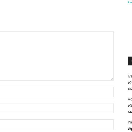
Iv
Pr
es
Nome:*
Ad
Pa
E-
su
mail:*
Pa
Site:
si