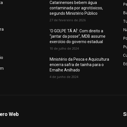
ta
Catarinenses bebem água
P
contaminada por agrotóxicos,
Ba
segundo Ministério Público
27 de fevereiro de 2026
T
N
ura
‘O GOLPE TÁ AÍ’: Com direito a
“jantar da posse”, MDB assume
Po
exercício do governo estadual
Pu
10 de julho de 2024
Cu
io
Ministério da Pesca e Aquicultura
E
encerra safra de tainha para o
em
Emalhe Anilhado
4 de junho de 2024
ero Web
S