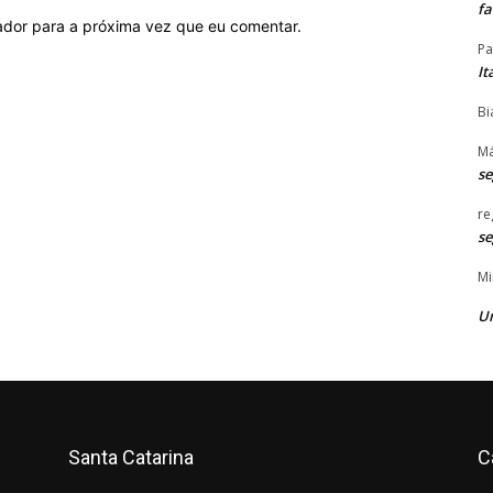
f
ador para a próxima vez que eu comentar.
Pa
It
Bi
Má
s
re
s
Mi
U
Santa Catarina
C