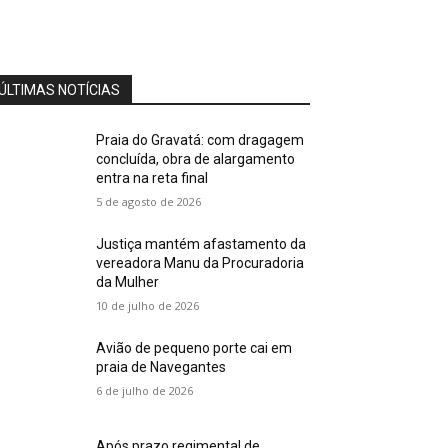
mês do empreendedor
Cobertura Especial: Sócio da
Clínica WF fala sobre
especialidade ao público
02:50
masculino
ÚLTIMAS NOTÍCIAS
Cobertura Especial: Juca
Martins representa Prefeitura
de Florianópolis durante
03:12
Conecta Mind
Praia do Gravatá: com dragagem
Cobertura Especial: Educador
concluída, obra de alargamento
físico Felipe Oliveira fala sobre
entra na reta final
a sociedade do cansaço
04:04
5 de agosto de 2026
Cobertura Especial: Advogada
Vanessa Monteiro alerta o
registro de marcas e patentes
04:15
Justiça mantém afastamento da
vereadora Manu da Procuradoria
da Mulher
10 de julho de 2026
Avião de pequeno porte cai em
praia de Navegantes
6 de julho de 2026
Após prazo regimental de