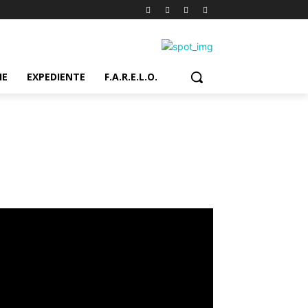
IE
EXPEDIENTE
F.A.R.E.L.O.