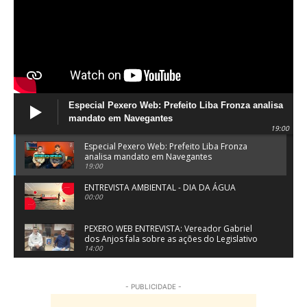
Especial Pexero Web: Prefeito Liba Fronza analisa
mandato em Navegantes
19:00
Especial Pexero Web: Prefeito Liba Fronza
analisa mandato em Navegantes
19:00
ENTREVISTA AMBIENTAL - DIA DA ÁGUA
00:00
PEXERO WEB ENTREVISTA: Vereador Gabriel
dos Anjos fala sobre as ações do Legislativo
de Navegantes
14:00
PEXERO WEB ENTREVISTA: Pe. Josué Souza fala
sobre a Festa do Divino Espírito Santo em
- PUBLICIDADE -
Penha
15:55