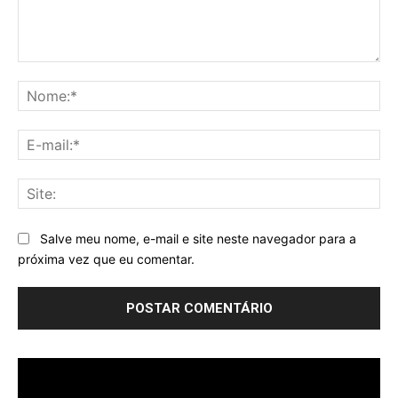
Comentário:
No
E-
mai
Sit
Salve meu nome, e-mail e site neste navegador para a
próxima vez que eu comentar.