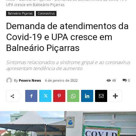
UPA cresce em Balneário Piçarras
Balneário Piçarras
Coronavírus
Demanda de atendimentos da
Covid-19 e UPA cresce em
Balneário Piçarras
Sintomas relacionados a síndrome gripal e ao coronavírus
apresentam tendência de aumento.
By
Pexero News
6 de janeiro de 2022
69
0