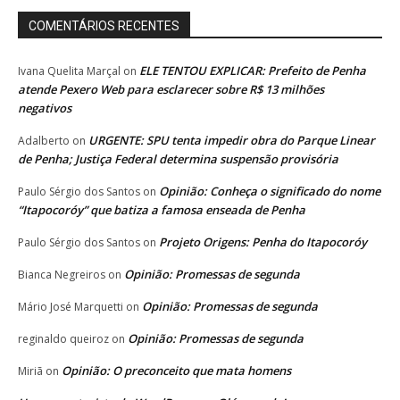
COMENTÁRIOS RECENTES
ELE TENTOU EXPLICAR: Prefeito de Penha
Ivana Quelita Marçal
on
atende Pexero Web para esclarecer sobre R$ 13 milhões
negativos
URGENTE: SPU tenta impedir obra do Parque Linear
Adalberto
on
de Penha; Justiça Federal determina suspensão provisória
Opinião: Conheça o significado do nome
Paulo Sérgio dos Santos
on
“Itapocoróy” que batiza a famosa enseada de Penha
Projeto Origens: Penha do Itapocoróy
Paulo Sérgio dos Santos
on
Opinião: Promessas de segunda
Bianca Negreiros
on
Opinião: Promessas de segunda
Mário José Marquetti
on
Opinião: Promessas de segunda
reginaldo queiroz
on
Opinião: O preconceito que mata homens
Miriã
on