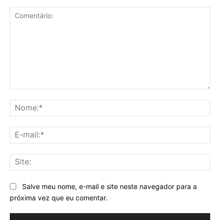
Comentário:
No
E-
mai
Sit
Salve meu nome, e-mail e site neste navegador para a
próxima vez que eu comentar.