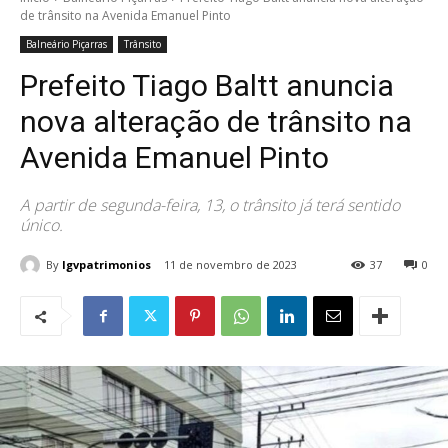
de trânsito na Avenida Emanuel Pinto
Balneário Piçarras
Trânsito
Prefeito Tiago Baltt anuncia
nova alteração de trânsito na
Avenida Emanuel Pinto
A partir de segunda-feira, 13, o trânsito já terá sentido
único.
By
lgvpatrimonios
11 de novembro de 2023
37
0