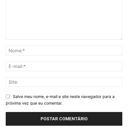
Comentário:
No
E-
mai
Sit
Salve meu nome, e-mail e site neste navegador para a
próxima vez que eu comentar.