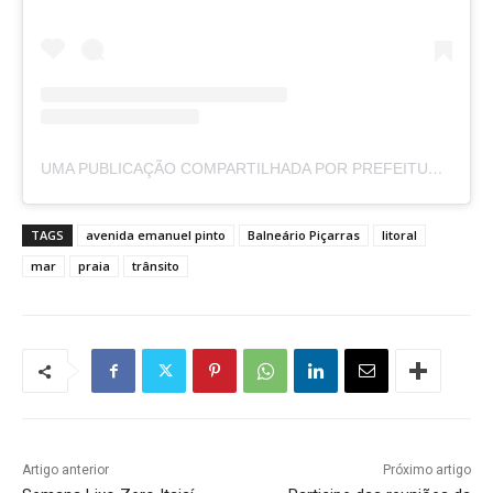
UMA PUBLICAÇÃO COMPARTILHADA POR PREFEITURA DE BALNEÁRIO PIÇARRAS (@BALPICARRAS)
TAGS
avenida emanuel pinto
Balneário Piçarras
litoral
mar
praia
trânsito
Artigo anterior
Próximo artigo