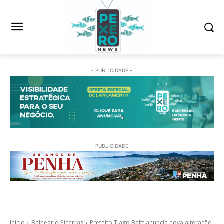
- PUBLICIDADE -
- PUBLICIDADE -
Início
Balneário Piçarras
Prefeito Tiago Baltt anuncia nova alteração