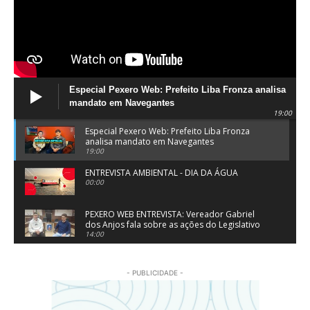
Especial Pexero Web: Prefeito Liba Fronza analisa
mandato em Navegantes
19:00
Especial Pexero Web: Prefeito Liba Fronza
analisa mandato em Navegantes
19:00
ENTREVISTA AMBIENTAL - DIA DA ÁGUA
00:00
PEXERO WEB ENTREVISTA: Vereador Gabriel
dos Anjos fala sobre as ações do Legislativo
de Navegantes
14:00
PEXERO WEB ENTREVISTA: Pe. Josué Souza fala
sobre a Festa do Divino Espírito Santo em
- PUBLICIDADE -
Penha
15:55
Dr. Virlei Primo Jr da LV Clínica Médica da
Família fala sobre especialidade medicina da