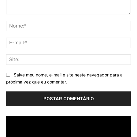
Comentário:
No
E-
mai
Sit
Salve meu nome, e-mail e site neste navegador para a
próxima vez que eu comentar.