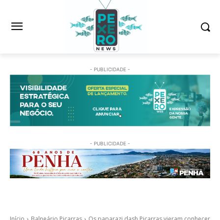
- PUBLICIDADE -
- PUBLICIDADE -
Início
Balneário Piçarras
Os paparazi dash Piçarras vieram conhecer