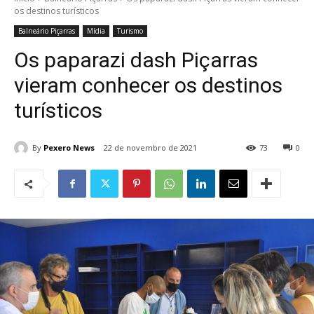
os destinos turísticos
Balneário Piçarras
Mídia
Turismo
Os paparazi dash Piçarras
vieram conhecer os destinos
turísticos
By
Pexero News
22 de novembro de 2021
73
0