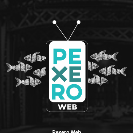
Pexero Web