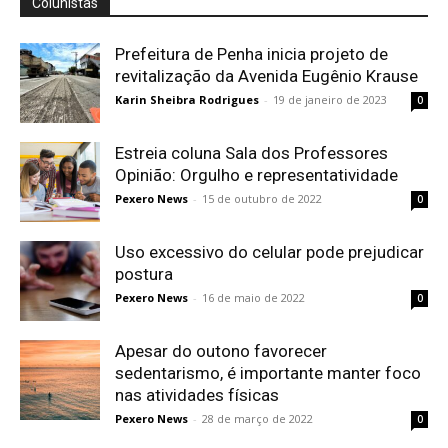
Colunistas
Prefeitura de Penha inicia projeto de
revitalização da Avenida Eugênio Krause
Karin Sheibra Rodrigues
-
19 de janeiro de 2023
0
Estreia coluna Sala dos Professores
Opinião: Orgulho e representatividade
Pexero News
-
15 de outubro de 2022
0
Uso excessivo do celular pode prejudicar
postura
Pexero News
-
16 de maio de 2022
0
Apesar do outono favorecer
sedentarismo, é importante manter foco
nas atividades físicas
Pexero News
-
28 de março de 2022
0