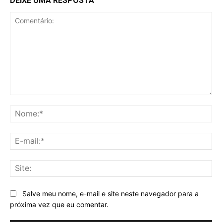
DEIXE UMA RESPOSTA
Comentário:
No
E-
mai
Sit
Salve meu nome, e-mail e site neste navegador para a
próxima vez que eu comentar.