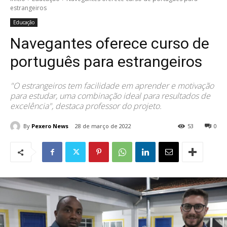
estrangeiros
Educação
Navegantes oferece curso de
português para estrangeiros
"O estrangeiros tem facilidade em aprender e motivação
para estudar, uma combinação ideal para resultados de
excelência", destaca professor do projeto.
By
Pexero News
28 de março de 2022
53
0