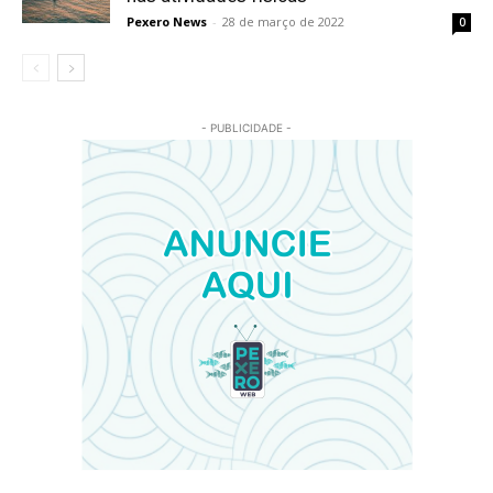
Pexero News
-
28 de março de 2022
0
- PUBLICIDADE -