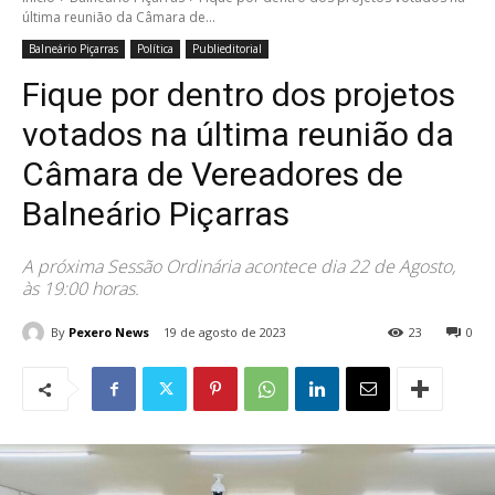
última reunião da Câmara de...
Balneário Piçarras
Política
Publieditorial
Fique por dentro dos projetos
votados na última reunião da
Câmara de Vereadores de
Balneário Piçarras
A próxima Sessão Ordinária acontece dia 22 de Agosto,
às 19:00 horas.
By
Pexero News
19 de agosto de 2023
23
0