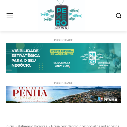
- PUBLICIDADE -
- PUBLICIDADE -
Início
Balneário Piçarras
Fique por dentro dos projetos votados na