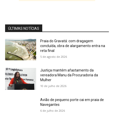
Cobertura Especial: Advogada Vanessa
Monteiro alerta o registro de marcas e
patentes
04:15
ÚLTIMAS NOTÍCIAS
Praia do Gravatá: com dragagem
concluída, obra de alargamento entra na
reta final
5 de agosto de 2026
Justiça mantém afastamento da
vereadora Manu da Procuradoria da
Mulher
10 de julho de 2026
Avião de pequeno porte cai em praia de
Navegantes
6 de julho de 2026