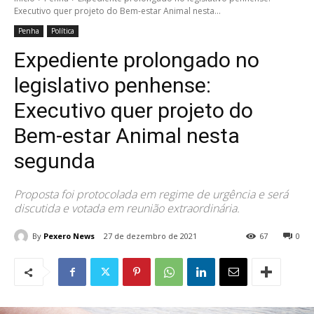
Executivo quer projeto do Bem-estar Animal nesta...
Penha
Política
Expediente prolongado no
legislativo penhense:
Executivo quer projeto do
Bem-estar Animal nesta
segunda
Proposta foi protocolada em regime de urgência e será
discutida e votada em reunião extraordinária.
By
Pexero News
27 de dezembro de 2021
67
0