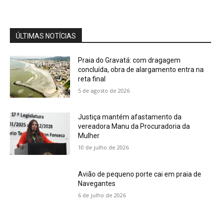
Monteiro alerta o registro de marcas e
patentes
04:15
ÚLTIMAS NOTÍCIAS
Praia do Gravatá: com dragagem
concluída, obra de alargamento entra na
reta final
5 de agosto de 2026
Justiça mantém afastamento da
vereadora Manu da Procuradoria da
Mulher
10 de julho de 2026
Avião de pequeno porte cai em praia de
Navegantes
6 de julho de 2026