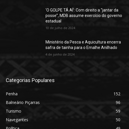
‘O GOLPE TÁ AÍ’: Com direito a “jantar da
posse”, MDB assume exercício do governo
estadual
10 de julho de 2024
Ministério da Pesca e Aquicultura encerra
safra de tainha para o Emalhe Anilhado
4 de junho de 2024
Categorias Populares
Penha
152
Balneário Piçarras
96
Turismo
59
Navegantes
50
Política
49