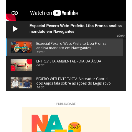
Especial Pexero Web: Prefeito Liba Fronza analisa
mandato em Navegantes
19:00
Especial Pexero Web: Prefeito Liba Fronza
analisa mandato em Navegantes
19:00
ENTREVISTA AMBIENTAL - DIA DA ÁGUA
00:00
PEXERO WEB ENTREVISTA: Vereador Gabriel
dos Anjos fala sobre as ações do Legislativo
de Navegantes
14:00
PEXERO WEB ENTREVISTA: Pe. Josué Souza fala
sobre a Festa do Divino Espírito Santo em
- PUBLICIDADE -
Penha
15:55
Dr. Virlei Primo Jr da LV Clínica Médica da
Família fala sobre especialidade medicina da
família
05:47
Cobertura Especial: Advogado Melks Cardoso