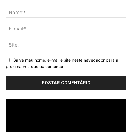
Comentário:
No
E-
mai
Sit
Salve meu nome, e-mail e site neste navegador para a
próxima vez que eu comentar.