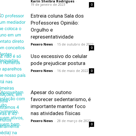
Karin Sheibra Rodrigues
-
19 de janeiro de 2023
0
Estreia coluna Sala dos
Professores Opinião:
Orgulho e
representatividade
Pexero News
-
15 de outubro de 2022
0
Uso excessivo do celular
pode prejudicar postura
Pexero News
-
16 de maio de 2022
0
Apesar do outono
favorecer sedentarismo, é
importante manter foco
nas atividades físicas
Pexero News
-
28 de março de 2022
0