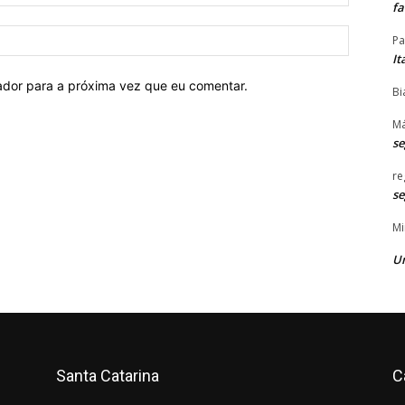
mail:*
f
Site:
Pa
It
ador para a próxima vez que eu comentar.
Bi
Má
s
re
s
Mi
U
Santa Catarina
C