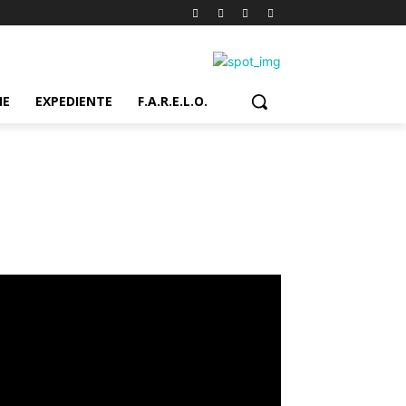
IE
EXPEDIENTE
F.A.R.E.L.O.