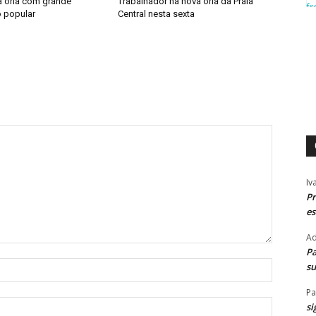
a orla com grande
Trabalhador na nova orla da Praia
o popular
Central nesta sexta
Iv
Pr
es
Ad
Pa
Nome:*
su
Pa
E-
si