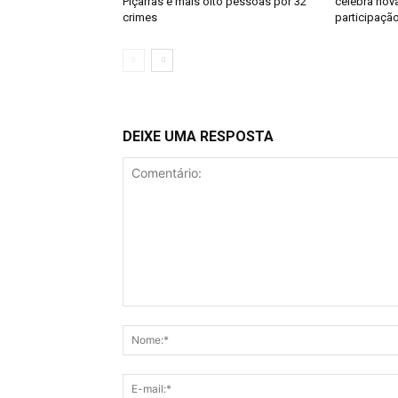
Piçarras e mais oito pessoas por 32
celebra nov
crimes
participaçã
DEIXE UMA RESPOSTA
Comentário: