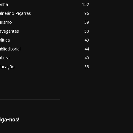
enha
152
lneário Piçarras
96
urismo
59
avegantes
50
lítica
49
blieditorial
44
ltura
40
ducação
38
iga-nos!