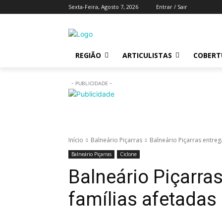
Sexta-Feira, Agosto 7, 2026
Entrar / Sair
REGIÃO
ARTICULISTAS
COBERTU
- PUBLICIDADE -
Início
Balneário Piçarras
Balneário Piçarras entreg
Balneário Piçarras
Ciclone
Balneário Piçarras
famílias afetadas 