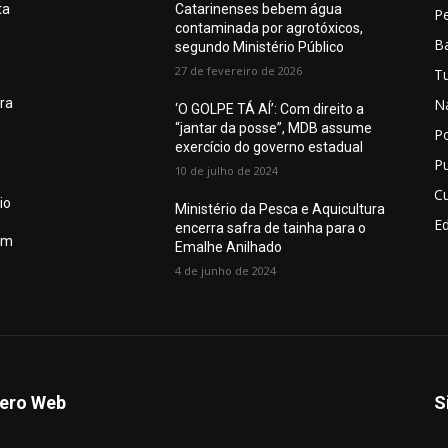
ta
Catarinenses bebem água
P
contaminada por agrotóxicos,
Ba
segundo Ministério Público
27 de fevereiro de 2026
T
N
ura
‘O GOLPE TÁ AÍ’: Com direito a
“jantar da posse”, MDB assume
Po
exercício do governo estadual
Pu
10 de julho de 2024
Cu
io
Ministério da Pesca e Aquicultura
E
encerra safra de tainha para o
em
Emalhe Anilhado
4 de junho de 2024
ero Web
S