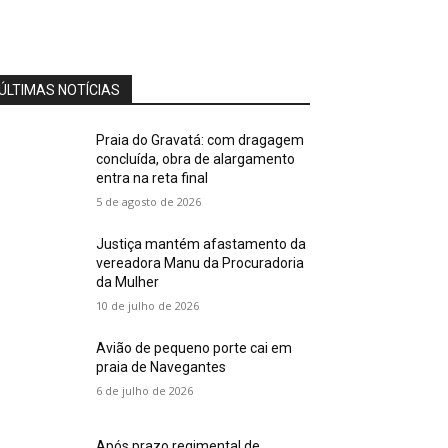
mês do empreendedor
Cobertura Especial: Sócio da
Clínica WF fala sobre
especialidade ao público
02:50
masculino
ÚLTIMAS NOTÍCIAS
Cobertura Especial: Juca
Martins representa Prefeitura
de Florianópolis durante
03:12
Conecta Mind
Praia do Gravatá: com dragagem
Cobertura Especial: Educador
concluída, obra de alargamento
físico Felipe Oliveira fala sobre
entra na reta final
a sociedade do cansaço
04:04
5 de agosto de 2026
Cobertura Especial: Advogada
Vanessa Monteiro alerta o
registro de marcas e patentes
04:15
Justiça mantém afastamento da
vereadora Manu da Procuradoria
da Mulher
10 de julho de 2026
Avião de pequeno porte cai em
praia de Navegantes
6 de julho de 2026
Após prazo regimental de