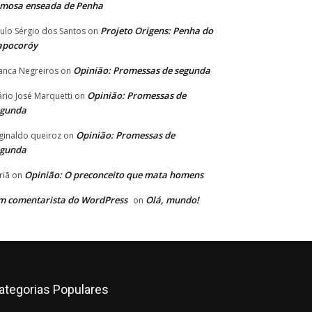
amosa enseada de Penha
Projeto Origens: Penha do
ulo Sérgio dos Santos
on
apocoróy
Opinião: Promessas de segunda
anca Negreiros
on
Opinião: Promessas de
rio José Marquetti
on
egunda
Opinião: Promessas de
ginaldo queiroz
on
egunda
Opinião: O preconceito que mata homens
riã
on
m comentarista do WordPress
Olá, mundo!
on
ategorias Populares