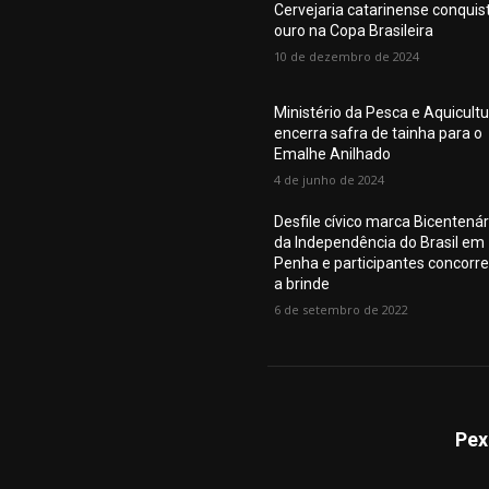
Cervejaria catarinense conquis
ouro na Copa Brasileira
10 de dezembro de 2024
Ministério da Pesca e Aquicult
encerra safra de tainha para o
Emalhe Anilhado
4 de junho de 2024
Desfile cívico marca Bicentenár
da Independência do Brasil em
Penha e participantes concorr
a brinde
6 de setembro de 2022
Pex