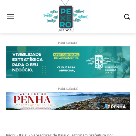
- PUBLICIDADE -
- PUBLICIDADE -
Início
Itajaí
Vereadores de Itajaí questionam prefeitura por