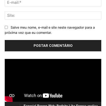
E-
mai
Sit
Salve meu nome, e-mail e site neste navegador para a
próxima vez que eu comentar.
Especial Pexero Web: Prefeito Liba Fronza analisa