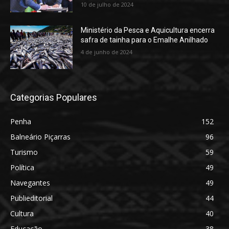
10 de julho de 2024
Ministério da Pesca e Aquicultura encerra
safra de tainha para o Emalhe Anilhado
4 de junho de 2024
Categorias Populares
Penha
152
Balneário Piçarras
96
Turismo
59
Política
49
Navegantes
49
Publieditorial
44
Cultura
40
Educação
38