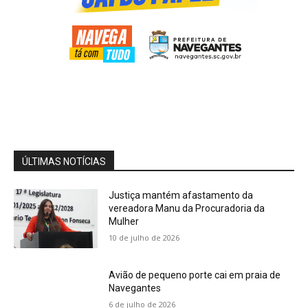
02:50
Cobertura Especial: Juca Martins representa
Prefeitura de Florianópolis durante Conecta
Mind
03:12
Cobertura Especial: Educador físico Felipe
Oliveira fala sobre a sociedade do cansaço
04:04
Cobertura Especial: Advogada Vanessa
Monteiro alerta o registro de marcas e
patentes
04:15
ÚLTIMAS NOTÍCIAS
Justiça mantém afastamento da
vereadora Manu da Procuradoria da
Mulher
10 de julho de 2026
Avião de pequeno porte cai em praia de
Navegantes
6 de julho de 2026