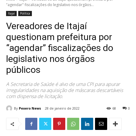
"agendar" fiscalizações do legislativo nos órgãos...
Itajaí
Política
Vereadores de Itajaí
questionam prefeitura por
“agendar” fiscalizações do
legislativo nos órgãos
públicos
A Secretaria de Saúde é alvo de uma CPI para apurar
irregularidades na aquisição de máscaras descartáveis
com dispensa de licitação.
By
Pexero News
28 de janeiro de 2022
68
0