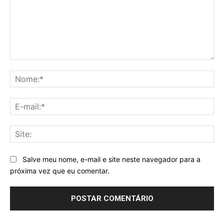
Comentário:
No
E-
mai
Sit
Salve meu nome, e-mail e site neste navegador para a
próxima vez que eu comentar.