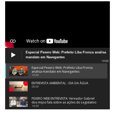
Especial Pexero Web: Prefeito Liba Fronza analisa
mandato em Navegantes
19:00
Especial Pexero Web: Prefeito Liba Fronza
analisa mandato em Navegantes
19:00
ENTREVISTA AMBIENTAL - DIA DA ÁGUA
00:00
PEXERO WEB ENTREVISTA: Vereador Gabriel
dos Anjos fala sobre as ações do Legislativo
de Navegantes
14:00
PEXERO WEB ENTREVISTA: Pe. Josué Souza fala