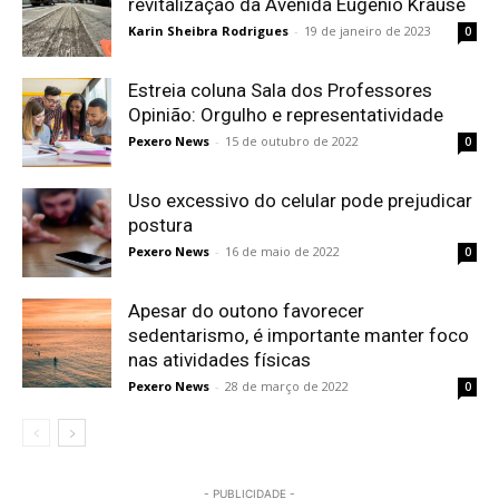
revitalização da Avenida Eugênio Krause
Karin Sheibra Rodrigues
-
19 de janeiro de 2023
0
Estreia coluna Sala dos Professores
Opinião: Orgulho e representatividade
Pexero News
-
15 de outubro de 2022
0
Uso excessivo do celular pode prejudicar
postura
Pexero News
-
16 de maio de 2022
0
Apesar do outono favorecer
sedentarismo, é importante manter foco
nas atividades físicas
Pexero News
-
28 de março de 2022
0
- PUBLICIDADE -