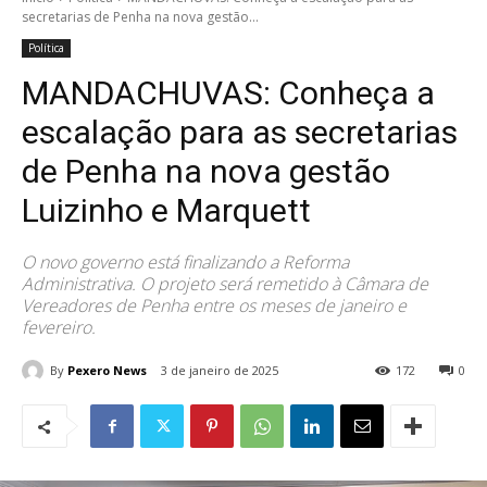
secretarias de Penha na nova gestão...
Política
MANDACHUVAS: Conheça a
escalação para as secretarias
de Penha na nova gestão
Luizinho e Marquett
O novo governo está finalizando a Reforma
Administrativa. O projeto será remetido à Câmara de
Vereadores de Penha entre os meses de janeiro e
fevereiro.
By
Pexero News
3 de janeiro de 2025
172
0