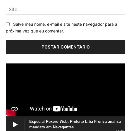
Sit
Salve meu nome, e-mail e site neste navegador para a
próxima vez que eu comentar.
Especial Pexero Web: Prefeito Liba Fronza analisa
mandato em Navegantes