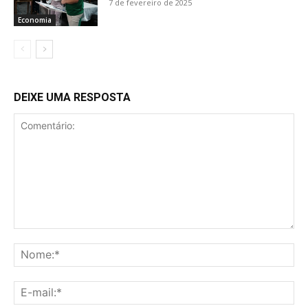
7 de fevereiro de 2025
Economia
DEIXE UMA RESPOSTA
Comentário:
No
E-
mai