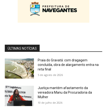
Prefeitura de Florianópolis durante Conecta
Mind
03:12
Cobertura Especial: Educador físico Felipe
Oliveira fala sobre a sociedade do cansaço
04:04
Cobertura Especial: Advogada Vanessa
Monteiro alerta o registro de marcas e
patentes
04:15
ÚLTIMAS NOTÍCIAS
Praia do Gravatá: com dragagem
concluída, obra de alargamento entra na
reta final
5 de agosto de 2026
Justiça mantém afastamento da
vereadora Manu da Procuradoria da
Mulher
10 de julho de 2026