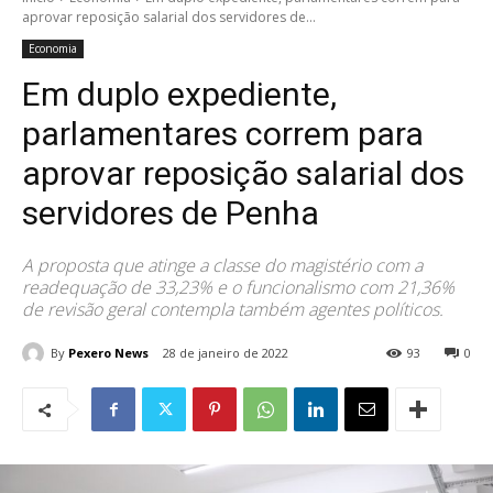
aprovar reposição salarial dos servidores de...
Economia
Em duplo expediente,
parlamentares correm para
aprovar reposição salarial dos
servidores de Penha
A proposta que atinge a classe do magistério com a
readequação de 33,23% e o funcionalismo com 21,36%
de revisão geral contempla também agentes políticos.
By
Pexero News
28 de janeiro de 2022
93
0