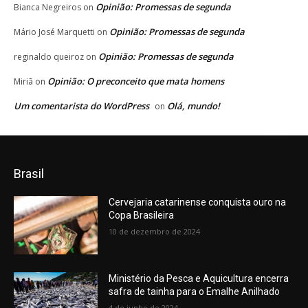
Opinião: Promessas de segunda
Bianca Negreiros
on
Opinião: Promessas de segunda
Mário José Marquetti
on
Opinião: Promessas de segunda
reginaldo queiroz
on
Opinião: O preconceito que mata homens
Miriã
on
Um comentarista do WordPress
Olá, mundo!
on
Brasil
Cervejaria catarinense conquista ouro na
Copa Brasileira
10 de dezembro de 2024
Ministério da Pesca e Aquicultura encerra
safra de tainha para o Emalhe Anilhado
4 de junho de 2024