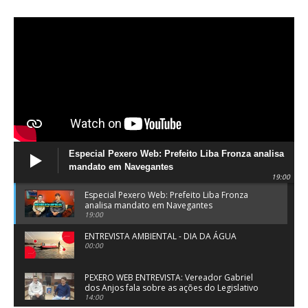
Especial Pexero Web: Prefeito Liba Fronza analisa
mandato em Navegantes
19:00
Especial Pexero Web: Prefeito Liba Fronza
analisa mandato em Navegantes
19:00
ENTREVISTA AMBIENTAL - DIA DA ÁGUA
00:00
PEXERO WEB ENTREVISTA: Vereador Gabriel
dos Anjos fala sobre as ações do Legislativo
de Navegantes
14:00