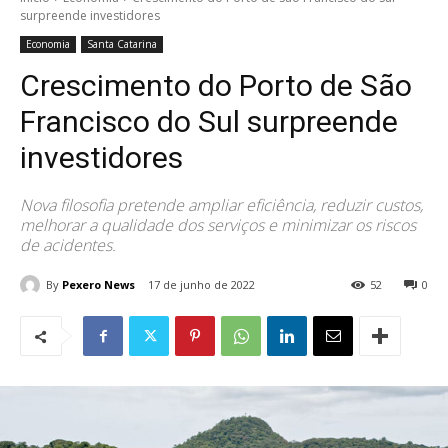
surpreende investidores
Economia
Santa Catarina
Crescimento do Porto de São
Francisco do Sul surpreende
investidores
Nova filosofia pretende ampliar eficiência, reduzir custos,
melhorar a qualidade dos serviços e minimizar os riscos
de acidentes.
By
Pexero News
17 de junho de 2022
52
0