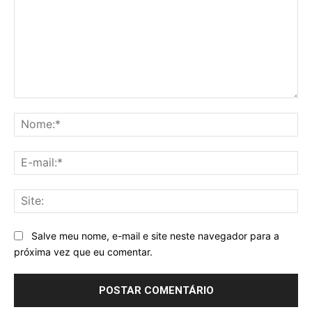
Comentário:
No
E-
mai
Sit
Salve meu nome, e-mail e site neste navegador para a
próxima vez que eu comentar.