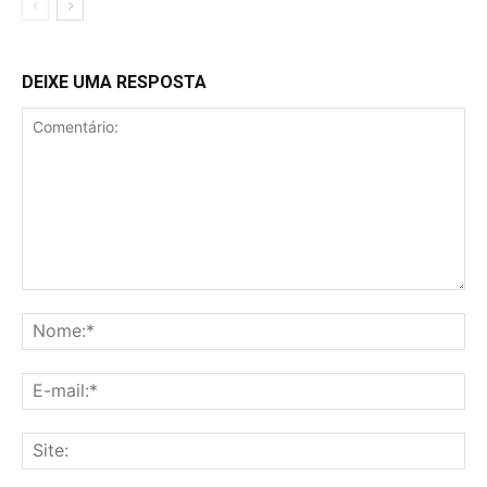
DEIXE UMA RESPOSTA
Comentário:
No
E-
mai
Sit