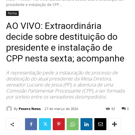
presidente e instalação de CPP...
Penha
AO VIVO: Extraordinária
decide sobre destituição do
presidente e instalação de
CPP nesta sexta; acompanhe
A representação pede a instauração de processo de
destituição do atual presidente da Mesa Diretora,
vereador Luciano de Jesus (PP), e abertura de uma
Comissão Parlamentar Processante (CPP), a ser formada
por sorteio entre os vereadores desimpedidos.
By
Pexero News
27 de março de 2026
92
0