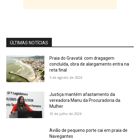
Oliveira fala sobre a sociedade do cansaço
04:04
Cobertura Especial: Advogada Vanessa
Monteiro alerta o registro de marcas e
patentes
04:15
ÚLTIMAS NOTÍCIAS
Praia do Gravatá: com dragagem
concluída, obra de alargamento entra na
reta final
5 de agosto de 2026
Justiça mantém afastamento da
vereadora Manu da Procuradoria da
Mulher
10 de julho de 2026
Avião de pequeno porte cai em praia de
Navegantes