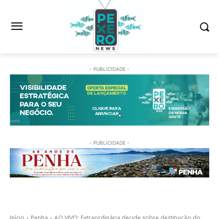
- PUBLICIDADE -
- PUBLICIDADE -
Início
Penha
AO VIVO: Extraordinária decide sobre destituição do