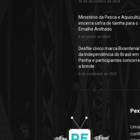
10 de dezembro de 2024
Ministério da Pesca e Aquicult
encerra safra de tainha para o
Emalhe Anilhado
4 de junho de 2024
Desfile cívico marca Bicentenár
da Independência do Brasil em
Penha e participantes concorr
a brinde
6 de setembro de 2022
Pex
Uma 
conf