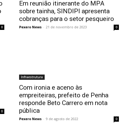
o
Em reunião itinerante do MPA
o
sobre tainha, SINDIPI apresenta
cobranças para o setor pesqueiro
Pexero News
-
21 de novembro de 2023
0
0
Infraestrutura
Com ironia e aceno às
empreiteiras, prefeito de Penha
responde Beto Carrero em nota
pública
0
Pexero News
-
9 de agosto de 2022
0