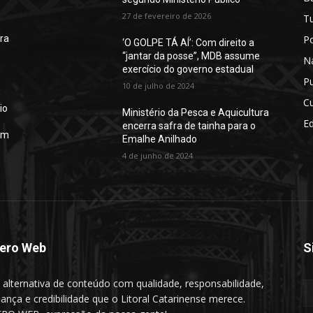
27 de fevereiro de 2026
T
Po
ura
‘O GOLPE TÁ AÍ’: Com direito a
“jantar da posse”, MDB assume
N
exercício do governo estadual
Pu
10 de julho de 2024
Cu
io
Ministério da Pesca e Aquicultura
E
encerra safra de tainha para o
em
Emalhe Anilhado
4 de junho de 2024
ero Web
S
alternativa de conteúdo com qualidade, responsabilidade,
iança e credibilidade que o Litoral Catarinense merece.