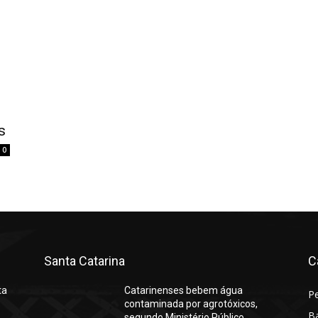
s
0
Santa Catarina
C
ta
Catarinenses bebem água
P
contaminada por agrotóxicos,
Ba
segundo Ministério Público