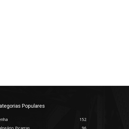
ategorias Populares
enha
152
lneário Piçarras
96