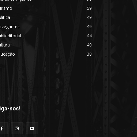
urismo
59
lítica
49
avegantes
49
blieditorial
44
ltura
40
ducação
38
iga-nos!