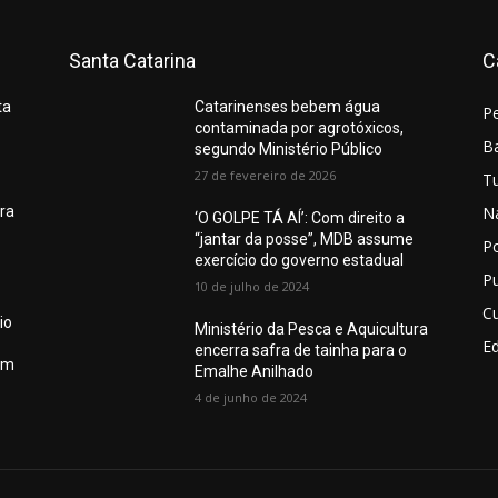
Santa Catarina
C
ta
Catarinenses bebem água
P
contaminada por agrotóxicos,
Ba
segundo Ministério Público
27 de fevereiro de 2026
T
N
ura
‘O GOLPE TÁ AÍ’: Com direito a
“jantar da posse”, MDB assume
Po
exercício do governo estadual
Pu
10 de julho de 2024
Cu
io
Ministério da Pesca e Aquicultura
E
encerra safra de tainha para o
em
Emalhe Anilhado
4 de junho de 2024