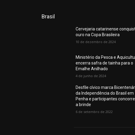
Brasil
Cervejaria catarinense conquis
ouro na Copa Brasileira
10 de dezembro de 2024
Ministério da Pesca e Aquicult
encerra safra de tainha para o
Emalhe Anilhado
4 de junho de 2024
Desfile cívico marca Bicentenár
da Independência do Brasil em
Penha e participantes concorr
a brinde
6 de setembro de 2022