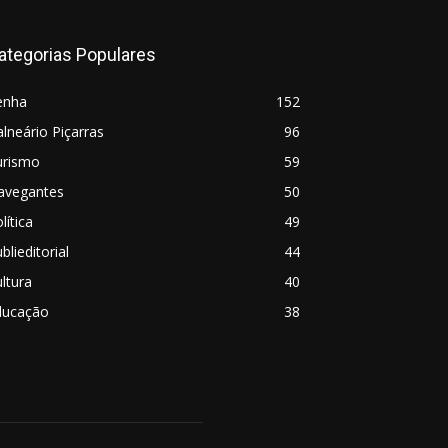
ategorias Populares
enha
152
lneário Piçarras
96
urismo
59
avegantes
50
lítica
49
blieditorial
44
ltura
40
ducação
38