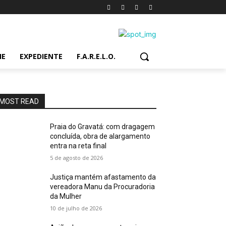
IE
EXPEDIENTE
F.A.R.E.L.O.
MOST READ
Praia do Gravatá: com dragagem
concluída, obra de alargamento
entra na reta final
5 de agosto de 2026
Justiça mantém afastamento da
vereadora Manu da Procuradoria
da Mulher
10 de julho de 2026