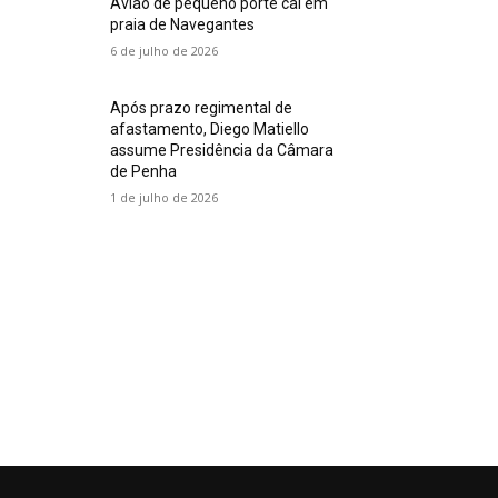
Avião de pequeno porte cai em
praia de Navegantes
6 de julho de 2026
Após prazo regimental de
afastamento, Diego Matiello
assume Presidência da Câmara
de Penha
1 de julho de 2026