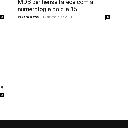
MDB penhense falece com a
numerologia do dia 15
Pexero News
-
15 de maio de 2024
0
0
as
0