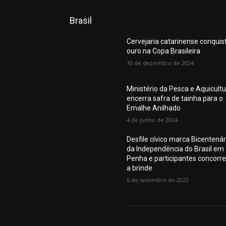
Brasil
Cervejaria catarinense conquis
ouro na Copa Brasileira
10 de dezembro de 2024
Ministério da Pesca e Aquicult
encerra safra de tainha para o
Emalhe Anilhado
4 de junho de 2024
Desfile cívico marca Bicentenár
da Independência do Brasil em
Penha e participantes concorr
a brinde
6 de setembro de 2022