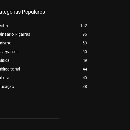
ategorias Populares
enha
152
lneário Piçarras
96
urismo
59
avegantes
50
lítica
49
blieditorial
44
ltura
40
ducação
38