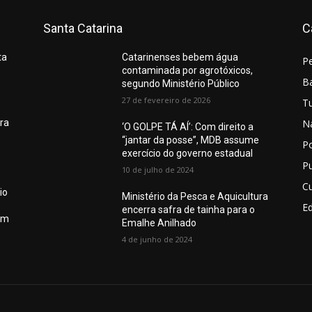
Santa Catarina
C
ta
Catarinenses bebem água
P
contaminada por agrotóxicos,
Ba
segundo Ministério Público
27 de fevereiro de 2026
T
N
ura
‘O GOLPE TÁ AÍ’: Com direito a
“jantar da posse”, MDB assume
Po
exercício do governo estadual
Pu
10 de julho de 2024
Cu
io
Ministério da Pesca e Aquicultura
E
encerra safra de tainha para o
em
Emalhe Anilhado
4 de junho de 2024