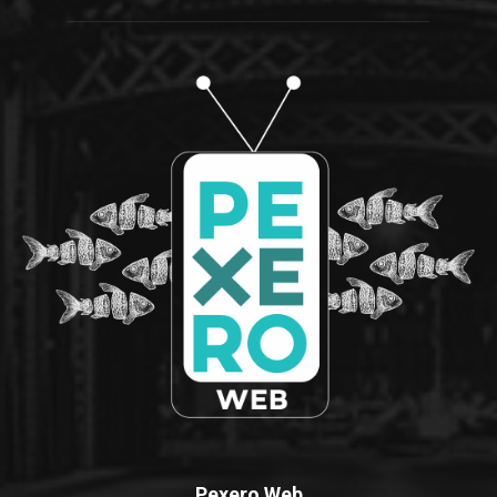
Pexero Web