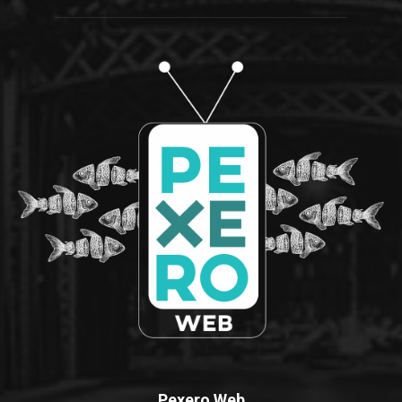
Pexero Web