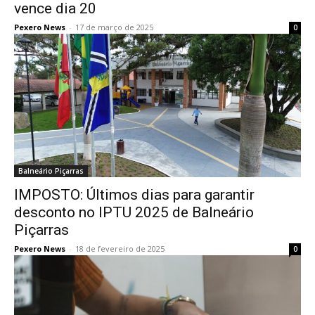
vence dia 20
Pexero News
-
17 de março de 2025
0
Balneário Piçarras
IMPOSTO: Últimos dias para garantir
desconto no IPTU 2025 de Balneário
Piçarras
Pexero News
-
18 de fevereiro de 2025
0