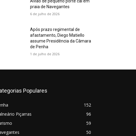
Avião de pequeno porte cai em
praia de Navegantes
6 de julho de 2026
Após prazo regimental de
afastamento, Diego Matiello
assume Presidência da Câmara
de Penha
1 de julho de 2026
ategorias Populares
enha
152
lneário Piçarras
96
urismo
59
avegantes
50