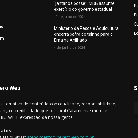
“jantar da posse”, MDB assume
Po
exercício do governo estadual
Pu
10 de julho de 2024
Cu
io
Ministério da Pesca e Aquicultura
E
encerra safra de tainha para o
em
Emalhe Anilhado
4 de junho de 2024
ero Web
S
alternativa de conteúdo com qualidade, responsabilidade,
iança e credibilidade que o Litoral Catarinense merece.
RO WEB, expressão da nossa gente!
tatos:
 suas dúvidas:
atendimento@pexeroweb.com.br