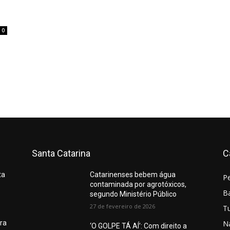
0
Santa Catarina
C
ta
Catarinenses bebem água
P
contaminada por agrotóxicos,
Ba
segundo Ministério Público
27 de fevereiro de 2026
T
N
ura
‘O GOLPE TÁ AÍ’: Com direito a