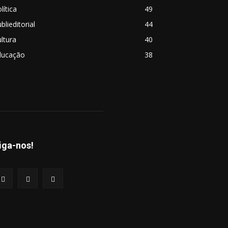
lítica
49
blieditorial
44
ltura
40
ducação
38
iga-nos!