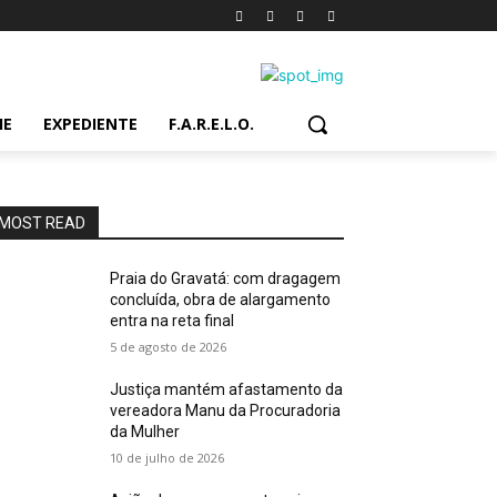
IE
EXPEDIENTE
F.A.R.E.L.O.
MOST READ
Praia do Gravatá: com dragagem
concluída, obra de alargamento
entra na reta final
5 de agosto de 2026
Justiça mantém afastamento da
vereadora Manu da Procuradoria
da Mulher
10 de julho de 2026