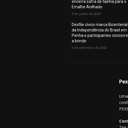
encerra safra de tainha para o
Emalhe Anilhado
4 de junho de 2024
Desfile cívico marca Bicentenár
da Independência do Brasil em
Penha e participantes concorr
a brinde
6 de setembro de 2022
Pex
Uma 
conf
PEXE
Con
Tire