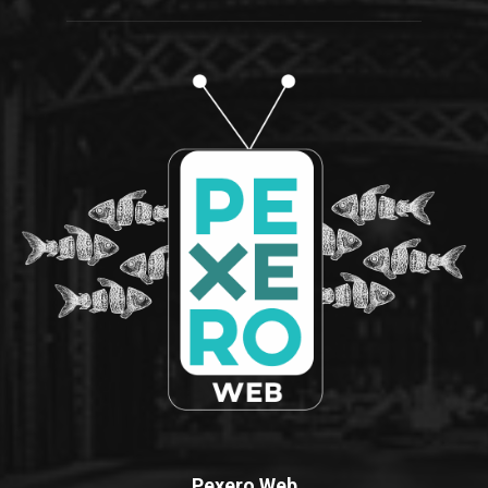
Pexero Web