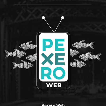
Pexero Web