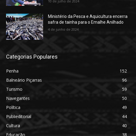
10 de julho de 2024
Ministério da Pesca e Aquicultura encerra
safra de tainha para o Emalhe Anilhado
4 de junho de 2024
Categorias Populares
Penha
152
Balneário Piçarras
96
Turismo
59
Navegantes
50
Política
49
Publieditorial
44
Cultura
40
Educação
38