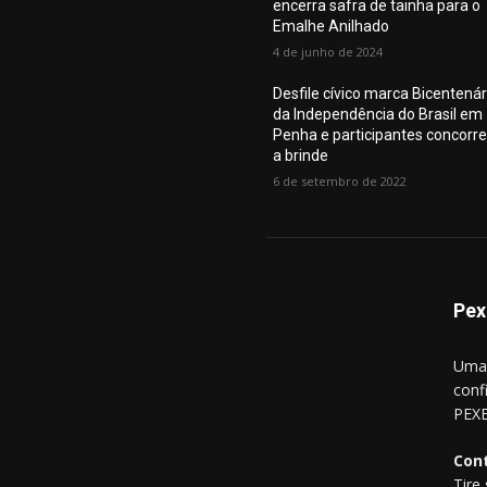
encerra safra de tainha para o
Emalhe Anilhado
4 de junho de 2024
Desfile cívico marca Bicentenár
da Independência do Brasil em
Penha e participantes concorr
a brinde
6 de setembro de 2022
Pex
Uma 
conf
PEXE
Con
Tire