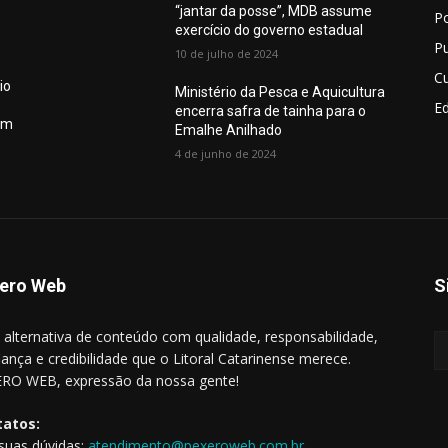
“jantar da posse”, MDB assume
Po
exercício do governo estadual
Pu
10 de julho de 2024
Cu
io
Ministério da Pesca e Aquicultura
E
encerra safra de tainha para o
em
Emalhe Anilhado
4 de junho de 2024
ero Web
S
alternativa de conteúdo com qualidade, responsabilidade,
iança e credibilidade que o Litoral Catarinense merece.
RO WEB, expressão da nossa gente!
tatos:
 suas dúvidas:
atendimento@pexeroweb.com.br