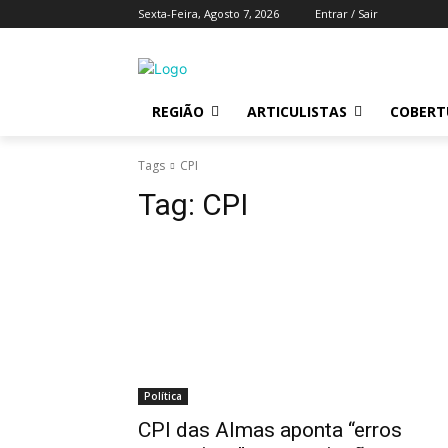
Sexta-Feira, Agosto 7, 2026
Entrar / Sair
REGIÃO
ARTICULISTAS
COBERTU
Tags
CPI
Tag:
CPI
Política
CPI das Almas aponta “erros