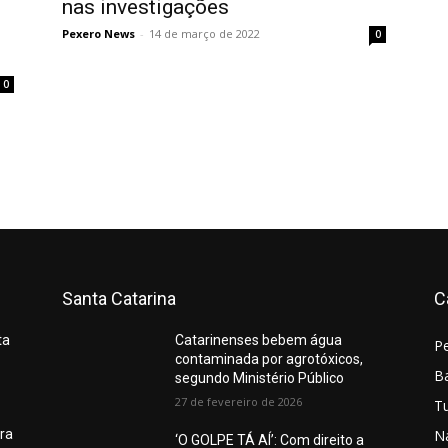
nas investigações
Pexero News
-
14 de março de 2022
0
0
Santa Catarina
C
ta
Catarinenses bebem água
P
contaminada por agrotóxicos,
Ba
segundo Ministério Público
27 de fevereiro de 2026
T
N
ura
‘O GOLPE TÁ AÍ’: Com direito a