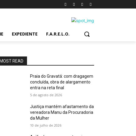
IE
EXPEDIENTE
F.A.R.E.L.O.
MOST READ
Praia do Gravatá: com dragagem
concluída, obra de alargamento
entra na reta final
5 de agosto de 2026
Justiça mantém afastamento da
vereadora Manu da Procuradoria
da Mulher
10 de julho de 2026