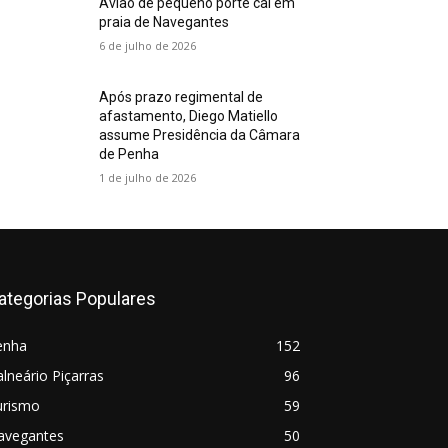
Avião de pequeno porte cai em
praia de Navegantes
6 de julho de 2026
Após prazo regimental de
afastamento, Diego Matiello
assume Presidência da Câmara
de Penha
1 de julho de 2026
ategorias Populares
enha
152
lneário Piçarras
96
urismo
59
avegantes
50