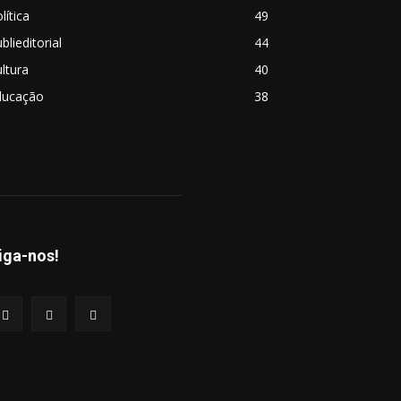
lítica
49
blieditorial
44
ltura
40
ducação
38
iga-nos!