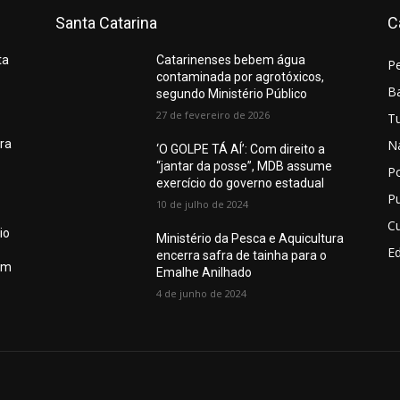
Santa Catarina
C
ta
Catarinenses bebem água
P
contaminada por agrotóxicos,
Ba
segundo Ministério Público
27 de fevereiro de 2026
T
N
ura
‘O GOLPE TÁ AÍ’: Com direito a
“jantar da posse”, MDB assume
Po
exercício do governo estadual
Pu
10 de julho de 2024
Cu
io
Ministério da Pesca e Aquicultura
E
encerra safra de tainha para o
em
Emalhe Anilhado
4 de junho de 2024