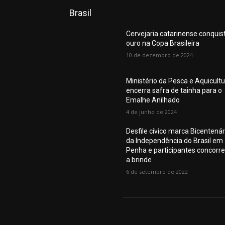
Brasil
Cervejaria catarinense conquis
ouro na Copa Brasileira
10 de dezembro de 2024
Ministério da Pesca e Aquicult
encerra safra de tainha para o
Emalhe Anilhado
4 de junho de 2024
Desfile cívico marca Bicentenár
da Independência do Brasil em
Penha e participantes concorr
a brinde
6 de setembro de 2022