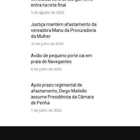
entra na reta final
5 de agosto de 2026
Justiça mantém afastamento da
vereadora Manu da Procuradoria
da Mulher
10 de julho de 2026
Avião de pequeno porte cai em
praia de Navegantes
6 de julho de 2026
Após prazo regimental de
afastamento, Diego Matiello
assume Presidência da Câmara
de Penha
1 de julho de 2026