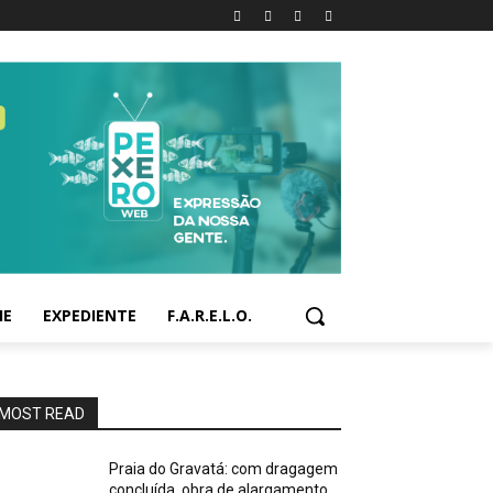
IE
EXPEDIENTE
F.A.R.E.L.O.
MOST READ
Praia do Gravatá: com dragagem
concluída, obra de alargamento