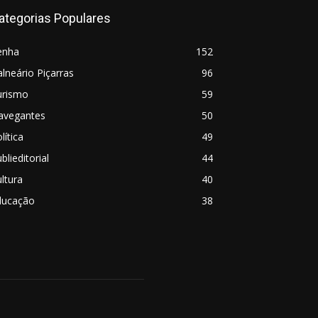
ategorias Populares
enha
152
lneário Piçarras
96
urismo
59
avegantes
50
lítica
49
blieditorial
44
ltura
40
ducação
38