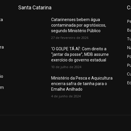
Santa Catarina
C
ta
Catarinenses bebem água
P
contaminada por agrotóxicos,
Ba
segundo Ministério Público
27 de fevereiro de 2026
T
N
ura
‘O GOLPE TÁ AÍ’: Com direito a
“jantar da posse”, MDB assume
Po
exercício do governo estadual
Pu
10 de julho de 2024
Cu
io
Ministério da Pesca e Aquicultura
E
encerra safra de tainha para o
em
Emalhe Anilhado
4 de junho de 2024