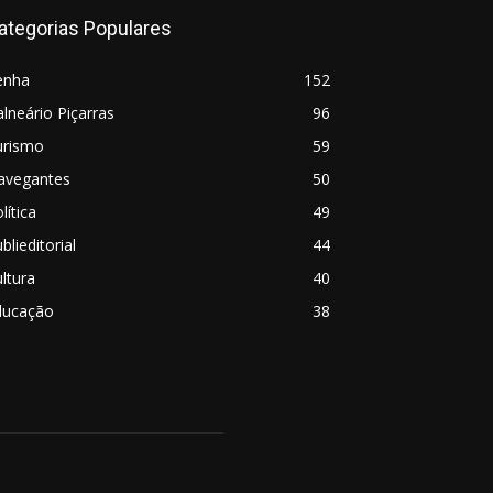
ategorias Populares
enha
152
lneário Piçarras
96
urismo
59
avegantes
50
lítica
49
blieditorial
44
ltura
40
ducação
38