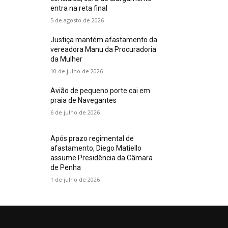
entra na reta final
5 de agosto de 2026
Justiça mantém afastamento da
vereadora Manu da Procuradoria
da Mulher
10 de julho de 2026
Avião de pequeno porte cai em
praia de Navegantes
6 de julho de 2026
Após prazo regimental de
afastamento, Diego Matiello
assume Presidência da Câmara
de Penha
1 de julho de 2026