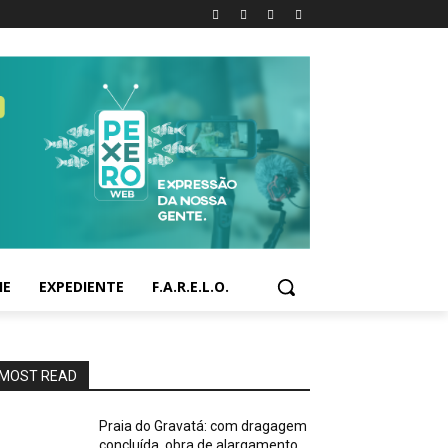
IE
EXPEDIENTE
F.A.R.E.L.O.
MOST READ
Praia do Gravatá: com dragagem
concluída, obra de alargamento