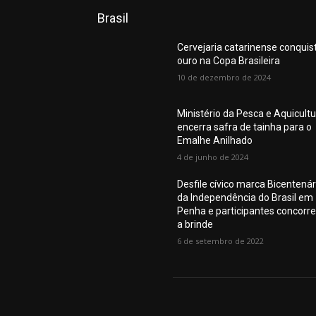
Brasil
Cervejaria catarinense conquis
ouro na Copa Brasileira
10 de dezembro de 2024
Ministério da Pesca e Aquicult
encerra safra de tainha para o
Emalhe Anilhado
4 de junho de 2024
Desfile cívico marca Bicentenár
da Independência do Brasil em
Penha e participantes concorr
a brinde
6 de setembro de 2022